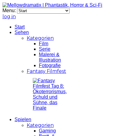
Menu:
log in
Start
Sehen
Kategorien
Film
Serie
Malerei &
Illustration
Fotografie
Fantasy Filmfest
Spielen
Kategorien
Gaming