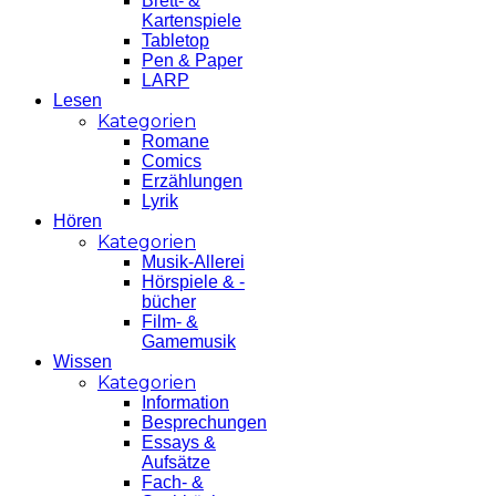
Brett- &
Kartenspiele
Tabletop
Pen & Paper
LARP
Lesen
Kategorien
Romane
Comics
Erzählungen
Lyrik
Hören
Kategorien
Musik-Allerei
Hörspiele & -
bücher
Film- &
Gamemusik
Wissen
Kategorien
Information
Besprechungen
Essays &
Aufsätze
Fach- &