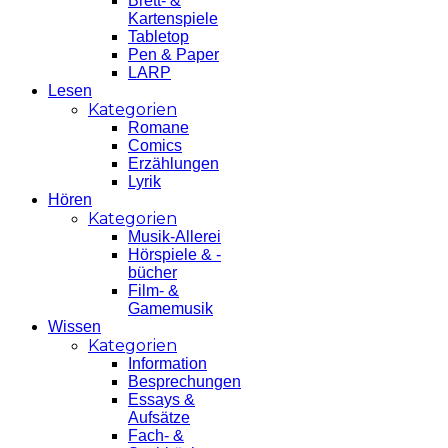
Brett- &
Kartenspiele
Tabletop
Pen & Paper
LARP
Lesen
Kategorien
Romane
Comics
Erzählungen
Lyrik
Hören
Kategorien
Musik-Allerei
Hörspiele & -
bücher
Film- &
Gamemusik
Wissen
Kategorien
Information
Besprechungen
Essays &
Aufsätze
Fach- &