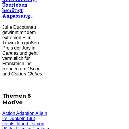
Überleben
benötigt
Anpassung …
Julia Ducournau
gewinnt mit dem
extremen Film
Titane
den großen
Preis der Jury in
Cannes
und geht
vermutlich für
Frankreich ins
Rennen um
Oscar
und
Golden Globes
.
Themen &
Motive
Action
Adaption
Allein
im Dunkeln
Blut
Deutschland
Dämon
düster
Familie
Fantasy