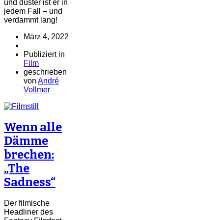
und düster ist er in
jedem Fall – und
verdammt lang!
März 4, 2022
Publiziert in
Film
geschrieben
von
André
Vollmer
Wenn alle
Dämme
brechen:
„The
Sadness“
Der filmische
Headliner des