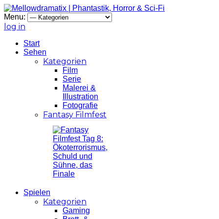
Menu:
log in
Start
Sehen
Kategorien
Film
Serie
Malerei &
Illustration
Fotografie
Fantasy Filmfest
Spielen
Kategorien
Gaming