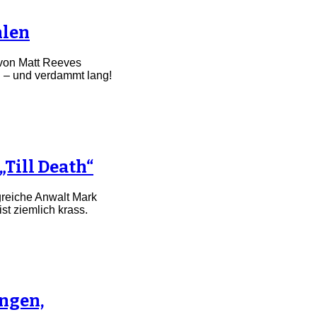
hlen
 von Matt Reeves
ll – und verdammt lang!
Till Death“
greiche Anwalt Mark
st ziemlich krass.
ungen,