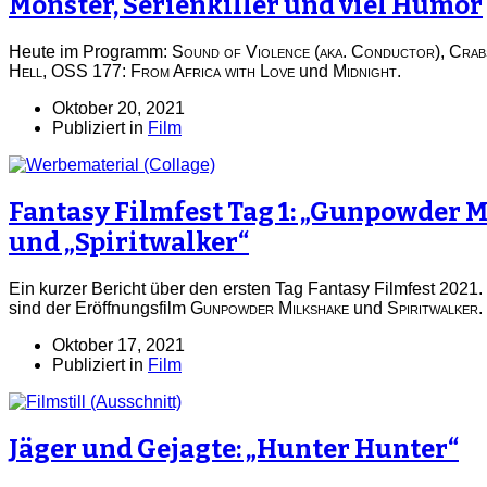
Monster, Serienkiller und viel Humor
Heute im Programm:
Sound of Violence (aka. Conductor)
,
Crab
Hell
,
OSS 177: From Africa with Love
und
Midnight
.
Oktober 20, 2021
Publiziert in
Film
Fantasy Filmfest Tag 1: „Gunpowder 
und „Spiritwalker“
Ein kurzer Bericht über den ersten Tag Fantasy Filmfest 202
sind der Eröffnungsfilm
Gunpowder Milkshake
und
Spiritwalker
.
Oktober 17, 2021
Publiziert in
Film
Jäger und Gejagte: „Hunter Hunter“