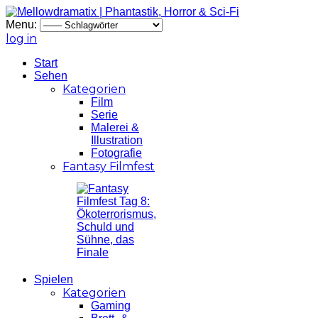
Menu:
log in
Start
Sehen
Kategorien
Film
Serie
Malerei &
Illustration
Fotografie
Fantasy Filmfest
Spielen
Kategorien
Gaming