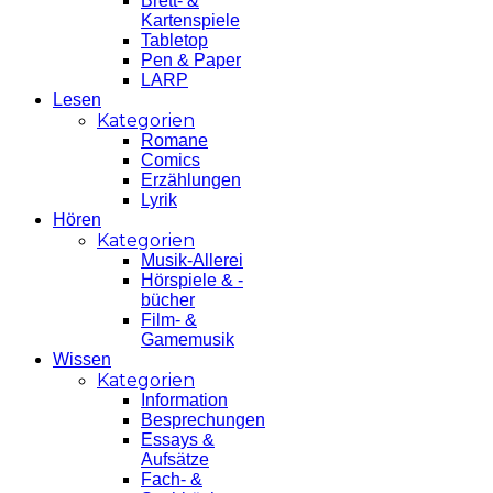
Brett- &
Kartenspiele
Tabletop
Pen & Paper
LARP
Lesen
Kategorien
Romane
Comics
Erzählungen
Lyrik
Hören
Kategorien
Musik-Allerei
Hörspiele & -
bücher
Film- &
Gamemusik
Wissen
Kategorien
Information
Besprechungen
Essays &
Aufsätze
Fach- &