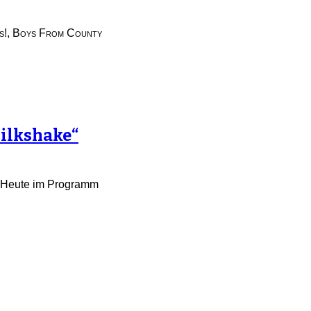
s!
,
Boys From County
Milkshake“
1. Heute im Programm