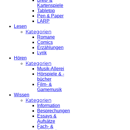
Brett- &
Kartenspiele
Tabletop
Pen & Paper
LARP
Lesen
Kategorien
Romane
Comics
Erzählungen
Lyrik
Hören
Kategorien
Musik-Allerei
Hörspiele & -
bücher
Film- &
Gamemusik
Wissen
Kategorien
Information
Besprechungen
Essays &
Aufsätze
Fach- &