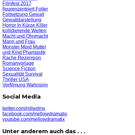
Filmfest 2017
figurenzentriert
Folter
Fortsetzung
Gewalt
Gewaltdarstellung
Horror
In Kürze
Killer
kollidierende Welten
Macht und Ohnmacht
Mann und Frau
Monster
Mord
Mutter
und Kind
Phantastik
Rache
Rezension
Romanvorlage
Science Fiction
Sexualität
Survival
Thriller
USA
Verfilmung
Wahnsinn
Social Media
twitter.com/mllwdmx
facebook.com/mellowdramatix
youtube.com/mellowdramatix
Unter anderem auch das . . .