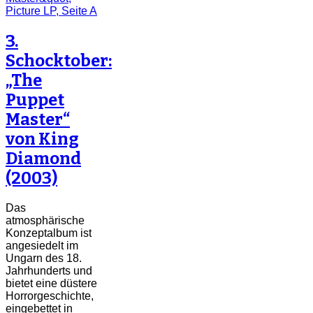
3.
Schocktober:
„The
Puppet
Master“
von King
Diamond
(2003)
Das
atmosphärische
Konzeptalbum ist
angesiedelt im
Ungarn des 18.
Jahrhunderts und
bietet eine düstere
Horrorgeschichte,
eingebettet in