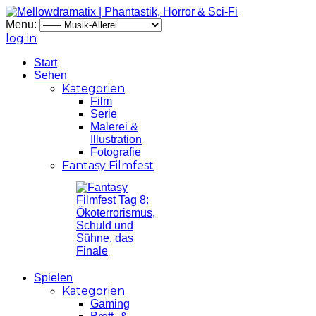
Menu:
log in
Start
Sehen
Kategorien
Film
Serie
Malerei &
Illustration
Fotografie
Fantasy Filmfest
Spielen
Kategorien
Gaming