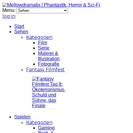
Menu:
log in
Start
Sehen
Kategorien
Film
Serie
Malerei &
Illustration
Fotografie
Fantasy Filmfest
Spielen
Kategorien
Gaming