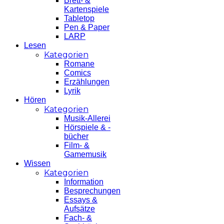
Brett- &
Kartenspiele
Tabletop
Pen & Paper
LARP
Lesen
Kategorien
Romane
Comics
Erzählungen
Lyrik
Hören
Kategorien
Musik-Allerei
Hörspiele & -
bücher
Film- &
Gamemusik
Wissen
Kategorien
Information
Besprechungen
Essays &
Aufsätze
Fach- &