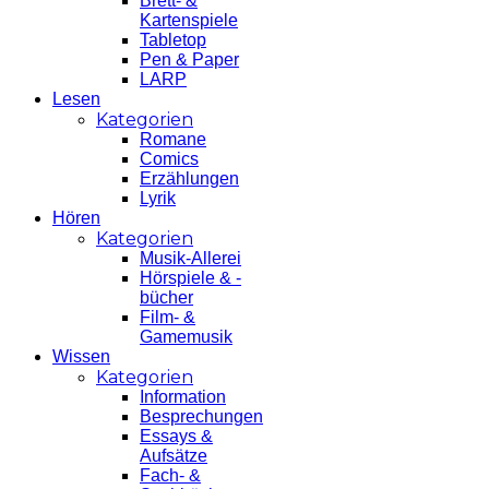
Brett- &
Kartenspiele
Tabletop
Pen & Paper
LARP
Lesen
Kategorien
Romane
Comics
Erzählungen
Lyrik
Hören
Kategorien
Musik-Allerei
Hörspiele & -
bücher
Film- &
Gamemusik
Wissen
Kategorien
Information
Besprechungen
Essays &
Aufsätze
Fach- &