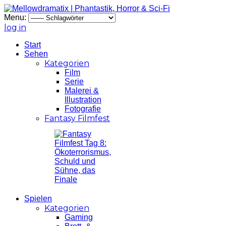
Menu:
log in
Start
Sehen
Kategorien
Film
Serie
Malerei &
Illustration
Fotografie
Fantasy Filmfest
Spielen
Kategorien
Gaming