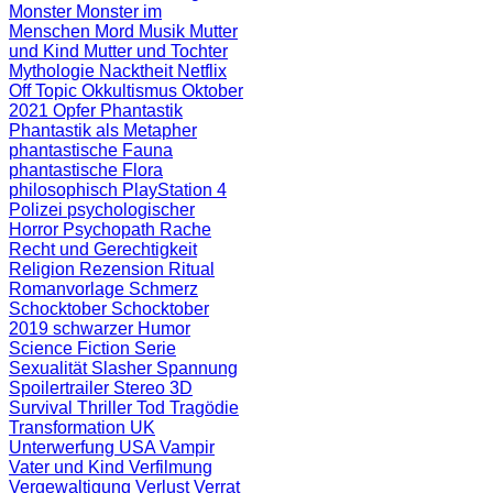
Monster
Monster im
Menschen
Mord
Musik
Mutter
und Kind
Mutter und Tochter
Mythologie
Nacktheit
Netflix
Off Topic
Okkultismus
Oktober
2021
Opfer
Phantastik
Phantastik als Metapher
phantastische Fauna
phantastische Flora
philosophisch
PlayStation 4
Polizei
psychologischer
Horror
Psychopath
Rache
Recht und Gerechtigkeit
Religion
Rezension
Ritual
Romanvorlage
Schmerz
Schocktober
Schocktober
2019
schwarzer Humor
Science Fiction
Serie
Sexualität
Slasher
Spannung
Spoilertrailer
Stereo 3D
Survival
Thriller
Tod
Tragödie
Transformation
UK
Unterwerfung
USA
Vampir
Vater und Kind
Verfilmung
Vergewaltigung
Verlust
Verrat