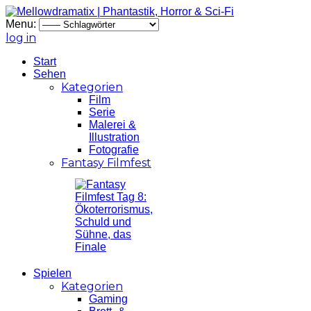
Menu:
log in
Start
Sehen
Kategorien
Film
Serie
Malerei &
Illustration
Fotografie
Fantasy Filmfest
Spielen
Kategorien
Gaming