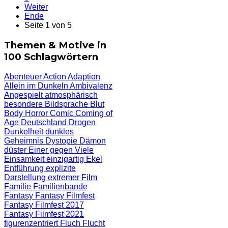
Weiter
Ende
Seite 1 von 5
Themen & Motive in
100 Schlagwörtern
Abenteuer
Action
Adaption
Allein im Dunkeln
Ambivalenz
Angespielt
atmosphärisch
besondere Bildsprache
Blut
Body Horror
Comic
Coming of
Age
Deutschland
Drogen
Dunkelheit
dunkles
Geheimnis
Dystopie
Dämon
düster
Einer gegen Viele
Einsamkeit
einzigartig
Ekel
Entführung
explizite
Darstellung
extremer Film
Familie
Familienbande
Fantasy
Fantasy Filmfest
Fantasy Filmfest 2017
Fantasy Filmfest 2021
figurenzentriert
Fluch
Flucht