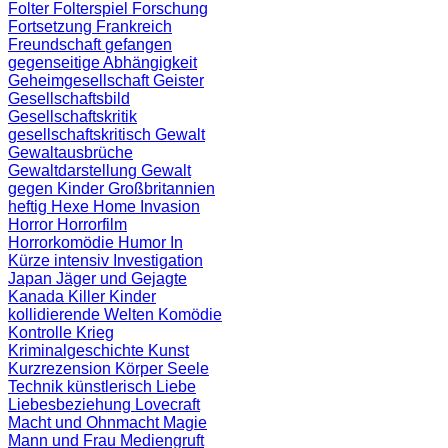
Folter
Folterspiel
Forschung
Fortsetzung
Frankreich
Freundschaft
gefangen
gegenseitige Abhängigkeit
Geheimgesellschaft
Geister
Gesellschaftsbild
Gesellschaftskritik
gesellschaftskritisch
Gewalt
Gewaltausbrüche
Gewaltdarstellung
Gewalt
gegen Kinder
Großbritannien
heftig
Hexe
Home Invasion
Horror
Horrorfilm
Horrorkomödie
Humor
In
Kürze
intensiv
Investigation
Japan
Jäger und Gejagte
Kanada
Killer
Kinder
kollidierende Welten
Komödie
Kontrolle
Krieg
Kriminalgeschichte
Kunst
Kurzrezension
Körper Seele
Technik
künstlerisch
Liebe
Liebesbeziehung
Lovecraft
Macht und Ohnmacht
Magie
Mann und Frau
Mediengruft