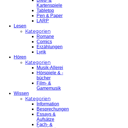
Brett- &
Kartenspiele
Tabletop
Pen & Paper
LARP
Lesen
Kategorien
Romane
Comics
Erzählungen
Lyrik
Hören
Kategorien
Musik-Allerei
Hörspiele & -
bücher
Film- &
Gamemusik
Wissen
Kategorien
Information
Besprechungen
Essays &
Aufsätze
Fach- &