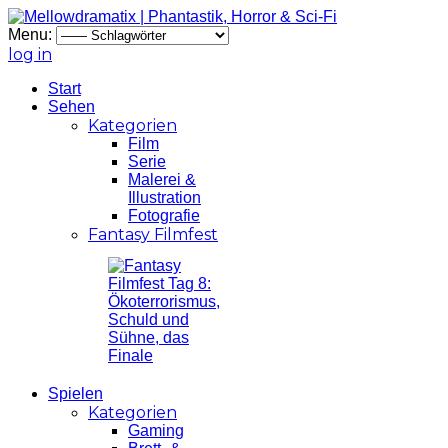
Menu:
log in
Start
Sehen
Kategorien
Film
Serie
Malerei &
Illustration
Fotografie
Fantasy Filmfest
Spielen
Kategorien
Gaming