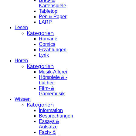
Brett- &
Kartenspiele
Tabletop
Pen & Paper
LARP
Lesen
Kategorien
Romane
Comics
Erzählungen
Lyrik
Hören
Kategorien
Musik-Allerei
Hörspiele & -
bücher
Film- &
Gamemusik
Wissen
Kategorien
Information
Besprechungen
Essays &
Aufsätze
Fach- &