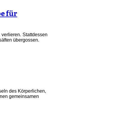
be für
 verlieren. Stattdessen
säften übergossen.
seln des Körperlichen,
einen gemeinsamen