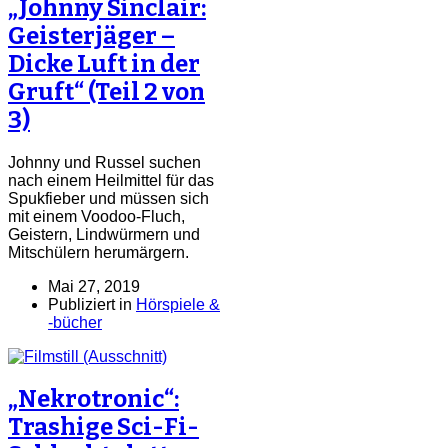
„Johnny Sinclair:
Geisterjäger –
Dicke Luft in der
Gruft“ (Teil 2 von
3)
Johnny und Russel suchen
nach einem Heilmittel für das
Spukfieber und müssen sich
mit einem Voodoo-Fluch,
Geistern, Lindwürmern und
Mitschülern herumärgern.
Mai 27, 2019
Publiziert in
Hörspiele &
-bücher
„Nekrotronic“:
Trashige Sci-Fi-