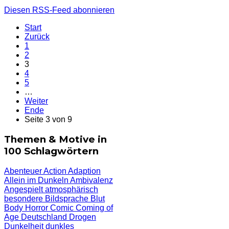
Diesen RSS-Feed abonnieren
Start
Zurück
1
2
3
4
5
…
Weiter
Ende
Seite 3 von 9
Themen & Motive in
100 Schlagwörtern
Abenteuer
Action
Adaption
Allein im Dunkeln
Ambivalenz
Angespielt
atmosphärisch
besondere Bildsprache
Blut
Body Horror
Comic
Coming of
Age
Deutschland
Drogen
Dunkelheit
dunkles