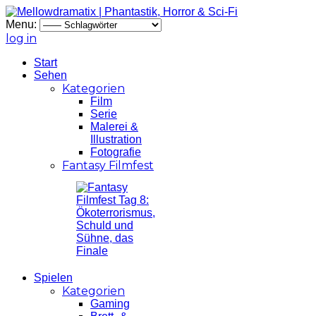
Menu:
log in
Start
Sehen
Kategorien
Film
Serie
Malerei &
Illustration
Fotografie
Fantasy Filmfest
Spielen
Kategorien
Gaming