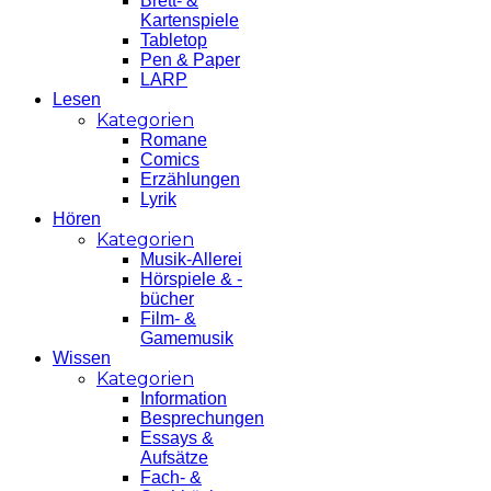
Brett- &
Kartenspiele
Tabletop
Pen & Paper
LARP
Lesen
Kategorien
Romane
Comics
Erzählungen
Lyrik
Hören
Kategorien
Musik-Allerei
Hörspiele & -
bücher
Film- &
Gamemusik
Wissen
Kategorien
Information
Besprechungen
Essays &
Aufsätze
Fach- &