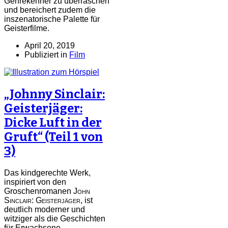
Genrekenner zu überraschen
und bereichert zudem die
inszenatorische Palette für
Geisterfilme.
April 20, 2019
Publiziert in
Film
„Johnny Sinclair:
Geisterjäger:
Dicke Luft in der
Gruft“ (Teil 1 von
3)
Das kindgerechte Werk,
inspiriert von den
Groschenromanen
John
Sinclair: Geisterjäger,
ist
deutlich moderner und
witziger als die Geschichten
für Erwachsene.