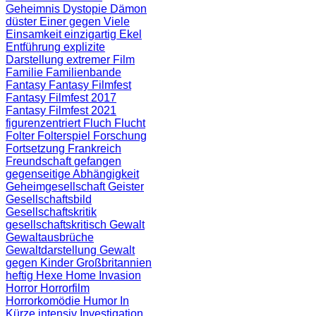
Geheimnis
Dystopie
Dämon
düster
Einer gegen Viele
Einsamkeit
einzigartig
Ekel
Entführung
explizite
Darstellung
extremer Film
Familie
Familienbande
Fantasy
Fantasy Filmfest
Fantasy Filmfest 2017
Fantasy Filmfest 2021
figurenzentriert
Fluch
Flucht
Folter
Folterspiel
Forschung
Fortsetzung
Frankreich
Freundschaft
gefangen
gegenseitige Abhängigkeit
Geheimgesellschaft
Geister
Gesellschaftsbild
Gesellschaftskritik
gesellschaftskritisch
Gewalt
Gewaltausbrüche
Gewaltdarstellung
Gewalt
gegen Kinder
Großbritannien
heftig
Hexe
Home Invasion
Horror
Horrorfilm
Horrorkomödie
Humor
In
Kürze
intensiv
Investigation