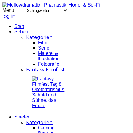
Menu:
log in
Start
Sehen
Kategorien
Film
Serie
Malerei &
Illustration
Fotografie
Fantasy Filmfest
Spielen
Kategorien
Gaming