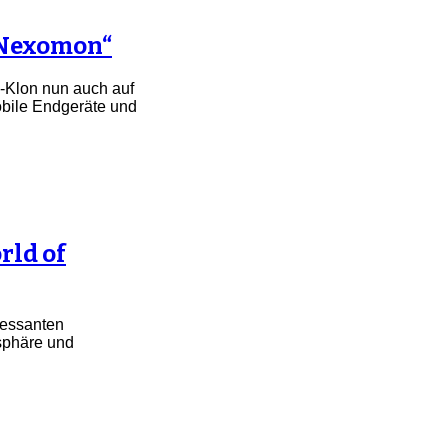
„Nexomon“
-Klon nun auch auf
obile Endgeräte und
rld of
eressanten
sphäre und