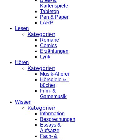
Brett- &
Kartenspiele
Tabletop
Pen & Paper
LARP
Lesen
Kategorien
Romane
Comics
Erzählungen
Lyrik
Hören
Kategorien
Musik-Allerei
Hörspiele & -
bücher
Film- &
Gamemusik
Wissen
Kategorien
Information
Besprechungen
Essays &
Aufsätze
Fach- &