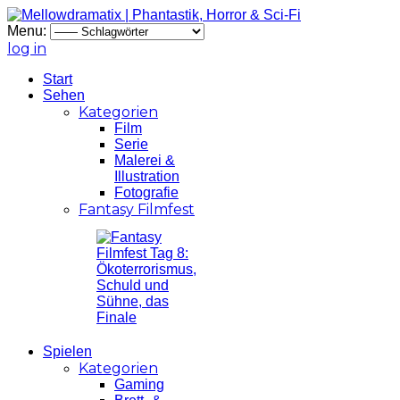
Menu:
log in
Start
Sehen
Kategorien
Film
Serie
Malerei &
Illustration
Fotografie
Fantasy Filmfest
Spielen
Kategorien
Gaming