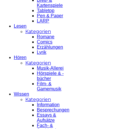
Brett- &
Kartenspiele
Tabletop
Pen & Paper
LARP
Lesen
Kategorien
Romane
Comics
Erzählungen
Lyrik
Hören
Kategorien
Musik-Allerei
Hörspiele & -
bücher
Film- &
Gamemusik
Wissen
Kategorien
Information
Besprechungen
Essays &
Aufsätze
Fach- &