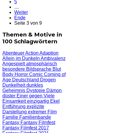
5
…
Weiter
Ende
Seite 3 von 9
Themen & Motive in
100 Schlagwörtern
Abenteuer
Action
Adaption
Allein im Dunkeln
Ambivalenz
Angespielt
atmosphärisch
besondere Bildsprache
Blut
Body Horror
Comic
Coming of
Age
Deutschland
Drogen
Dunkelheit
dunkles
Geheimnis
Dystopie
Dämon
düster
Einer gegen Viele
Einsamkeit
einzigartig
Ekel
Entführung
explizite
Darstellung
extremer Film
Familie
Familienbande
Fantasy
Fantasy Filmfest
Fantasy Filmfest 2017