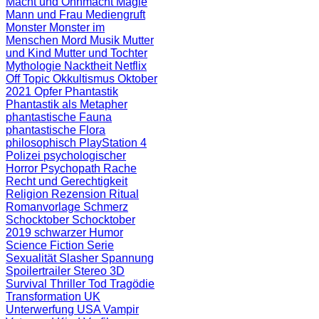
Macht und Ohnmacht
Magie
Mann und Frau
Mediengruft
Monster
Monster im
Menschen
Mord
Musik
Mutter
und Kind
Mutter und Tochter
Mythologie
Nacktheit
Netflix
Off Topic
Okkultismus
Oktober
2021
Opfer
Phantastik
Phantastik als Metapher
phantastische Fauna
phantastische Flora
philosophisch
PlayStation 4
Polizei
psychologischer
Horror
Psychopath
Rache
Recht und Gerechtigkeit
Religion
Rezension
Ritual
Romanvorlage
Schmerz
Schocktober
Schocktober
2019
schwarzer Humor
Science Fiction
Serie
Sexualität
Slasher
Spannung
Spoilertrailer
Stereo 3D
Survival
Thriller
Tod
Tragödie
Transformation
UK
Unterwerfung
USA
Vampir