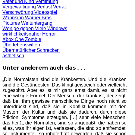
Vater und Kind
Verfilmung
Vergewaltigung
Verlust
Verrat
Verschwörung
Videospiel
Wahnsinn
Warner Bros
Pictures
Weltuntergang
Wenige gegen Viele
Windows
wirklichkeitsnaher Horror
Xbox One
Zombie
Überlebenswillen
Übernatürlicher Schrecken
ästhetisch
Unter anderem auch das . . .
„Die Normalsten sind die Kränkesten. Und die Kranken
sind die Gesündesten. Das klingt geistreich oder vielleicht
zugespitzt. Aber es ist mir ganz ernst damit, es ist nicht
eine witzige Formel. Der Mensch, der krank ist, der zeigt,
daß bei ihm gewisse menschliche Dinge noch nicht so
unterdrückt sind, daß sie in Konflikt kommen mit den
Mustern der Kultur und daß sie dadurch, durch diese
Friktion, Symptome erzeugen. […] sehr viele Menschen,
das heißt, die Normalen, sind so angepaßt, die haben so
alles, was ihr eigen ist, verlassen, die sind so entfremdet,
so instrumente-, so roboterhaft geworden, daß sie schon