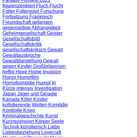
Fantasy Filmfest 2021
figurenzentriert
Fluch
Flucht
Folter
Folterspiel
Forschung
Fortsetzung
Frankreich
Freundschaft
gefangen
gegenseitige Abhängigkeit
Geheimgesellschaft
Geister
Gesellschaftsbild
Gesellschaftskritik
gesellschaftskritisch
Gewalt
Gewaltausbrüche
Gewaltdarstellung
Gewalt
gegen Kinder
Großbritannien
heftig
Hexe
Home Invasion
Horror
Horrorfilm
Horrorkomödie
Humor
In
Kürze
intensiv
Investigation
Japan
Jäger und Gejagte
Kanada
Killer
Kinder
kollidierende Welten
Komödie
Kontrolle
Krieg
Kriminalgeschichte
Kunst
Kurzrezension
Körper Seele
Technik
künstlerisch
Liebe
Liebesbeziehung
Lovecraft