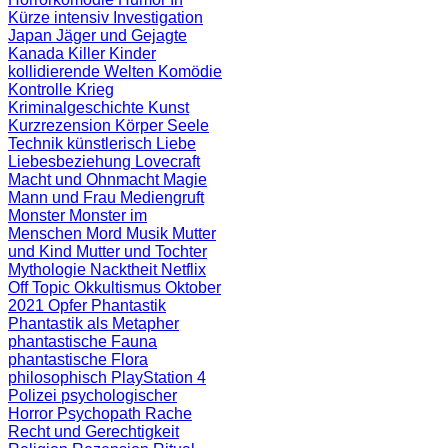
Kürze
intensiv
Investigation
Japan
Jäger und Gejagte
Kanada
Killer
Kinder
kollidierende Welten
Komödie
Kontrolle
Krieg
Kriminalgeschichte
Kunst
Kurzrezension
Körper Seele
Technik
künstlerisch
Liebe
Liebesbeziehung
Lovecraft
Macht und Ohnmacht
Magie
Mann und Frau
Mediengruft
Monster
Monster im
Menschen
Mord
Musik
Mutter
und Kind
Mutter und Tochter
Mythologie
Nacktheit
Netflix
Off Topic
Okkultismus
Oktober
2021
Opfer
Phantastik
Phantastik als Metapher
phantastische Fauna
phantastische Flora
philosophisch
PlayStation 4
Polizei
psychologischer
Horror
Psychopath
Rache
Recht und Gerechtigkeit