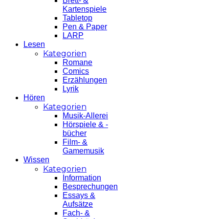
Brett- &
Kartenspiele
Tabletop
Pen & Paper
LARP
Lesen
Kategorien
Romane
Comics
Erzählungen
Lyrik
Hören
Kategorien
Musik-Allerei
Hörspiele & -
bücher
Film- &
Gamemusik
Wissen
Kategorien
Information
Besprechungen
Essays &
Aufsätze
Fach- &