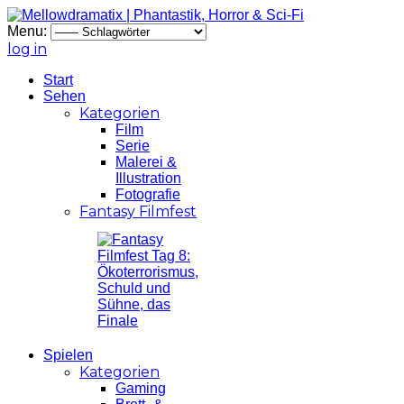
Menu:
log in
Start
Sehen
Kategorien
Film
Serie
Malerei &
Illustration
Fotografie
Fantasy Filmfest
Spielen
Kategorien
Gaming