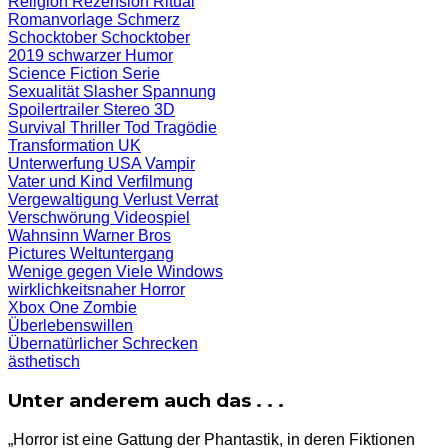
Religion
Rezension
Ritual
Romanvorlage
Schmerz
Schocktober
Schocktober
2019
schwarzer Humor
Science Fiction
Serie
Sexualität
Slasher
Spannung
Spoilertrailer
Stereo 3D
Survival
Thriller
Tod
Tragödie
Transformation
UK
Unterwerfung
USA
Vampir
Vater und Kind
Verfilmung
Vergewaltigung
Verlust
Verrat
Verschwörung
Videospiel
Wahnsinn
Warner Bros
Pictures
Weltuntergang
Wenige gegen Viele
Windows
wirklichkeitsnaher Horror
Xbox One
Zombie
Überlebenswillen
Übernatürlicher Schrecken
ästhetisch
Unter anderem auch das . . .
„Horror ist eine Gattung der Phantastik, in deren Fiktionen