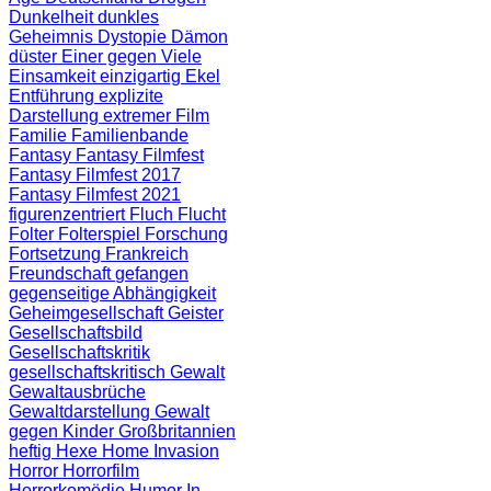
Dunkelheit
dunkles
Geheimnis
Dystopie
Dämon
düster
Einer gegen Viele
Einsamkeit
einzigartig
Ekel
Entführung
explizite
Darstellung
extremer Film
Familie
Familienbande
Fantasy
Fantasy Filmfest
Fantasy Filmfest 2017
Fantasy Filmfest 2021
figurenzentriert
Fluch
Flucht
Folter
Folterspiel
Forschung
Fortsetzung
Frankreich
Freundschaft
gefangen
gegenseitige Abhängigkeit
Geheimgesellschaft
Geister
Gesellschaftsbild
Gesellschaftskritik
gesellschaftskritisch
Gewalt
Gewaltausbrüche
Gewaltdarstellung
Gewalt
gegen Kinder
Großbritannien
heftig
Hexe
Home Invasion
Horror
Horrorfilm
Horrorkomödie
Humor
In