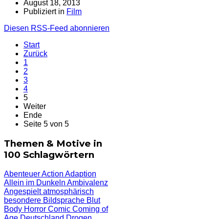
August 18, 2013
Publiziert in
Film
Diesen RSS-Feed abonnieren
Start
Zurück
1
2
3
4
5
Weiter
Ende
Seite 5 von 5
Themen & Motive in
100 Schlagwörtern
Abenteuer
Action
Adaption
Allein im Dunkeln
Ambivalenz
Angespielt
atmosphärisch
besondere Bildsprache
Blut
Body Horror
Comic
Coming of
Age
Deutschland
Drogen