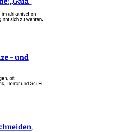
he: „Gaia“
 im afrikanischen
innt sich zu wehren.
nze – und
en, oft
, Horror und Sci-Fi
Schneiden,