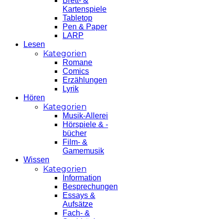
Brett- &
Kartenspiele
Tabletop
Pen & Paper
LARP
Lesen
Kategorien
Romane
Comics
Erzählungen
Lyrik
Hören
Kategorien
Musik-Allerei
Hörspiele & -
bücher
Film- &
Gamemusik
Wissen
Kategorien
Information
Besprechungen
Essays &
Aufsätze
Fach- &