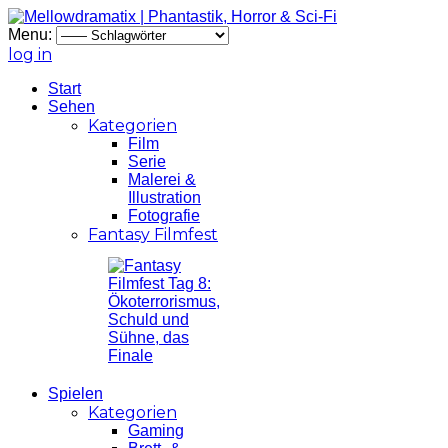
Menu:
log in
Start
Sehen
Kategorien
Film
Serie
Malerei &
Illustration
Fotografie
Fantasy Filmfest
Spielen
Kategorien
Gaming