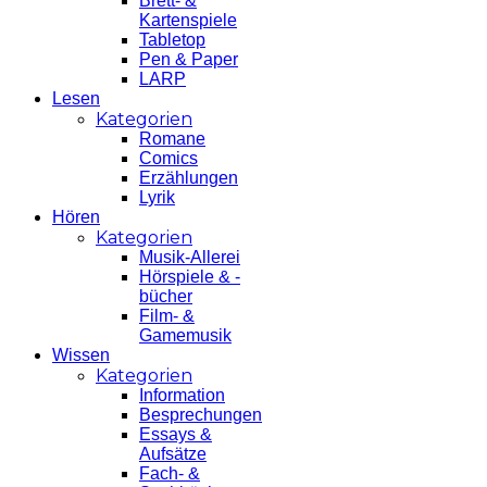
Brett- &
Kartenspiele
Tabletop
Pen & Paper
LARP
Lesen
Kategorien
Romane
Comics
Erzählungen
Lyrik
Hören
Kategorien
Musik-Allerei
Hörspiele & -
bücher
Film- &
Gamemusik
Wissen
Kategorien
Information
Besprechungen
Essays &
Aufsätze
Fach- &