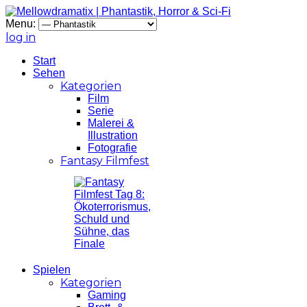
Menu:
log in
Start
Sehen
Kategorien
Film
Serie
Malerei &
Illustration
Fotografie
Fantasy Filmfest
Spielen
Kategorien
Gaming