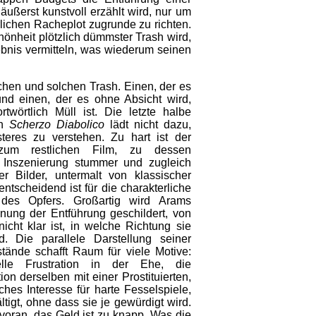
äußerst kunstvoll erzählt wird, nur um
rlichen Racheplot zugrunde zu richten.
önheit plötzlich dümmster Trash wird,
bnis vermitteln, was wiederum seinen
lchen und solchen Trash. Einen, der es
 und einen, der es ohne Absicht wird,
rtwörtlich Müll ist. Die letzte halbe
on
Scherzo Diabolico
lädt nicht dazu,
steres zu verstehen. Zu hart ist der
 zum restlichen Film, zu dessen
r Inszenierung stummer und zugleich
er Bilder, untermalt von klassischer
entscheidend ist für die charakterliche
es Opfers. Großartig wird Arams
anung der Entführung geschildert, von
nicht klar ist, in welche Richtung sie
. Die parallele Darstellung seiner
ände schafft Raum für viele Motive:
lle Frustration in der Ehe, die
on derselben mit einer Prostituierten,
iches Interesse für harte Fesselspiele,
ltigt, ohne dass sie je gewürdigt wird.
voran, das Geld ist zu knapp. Was die