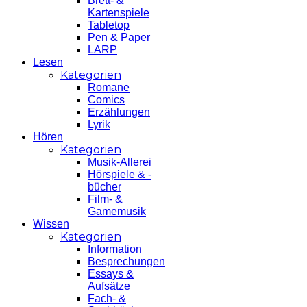
Brett- &
Kartenspiele
Tabletop
Pen & Paper
LARP
Lesen
Kategorien
Romane
Comics
Erzählungen
Lyrik
Hören
Kategorien
Musik-Allerei
Hörspiele & -
bücher
Film- &
Gamemusik
Wissen
Kategorien
Information
Besprechungen
Essays &
Aufsätze
Fach- &