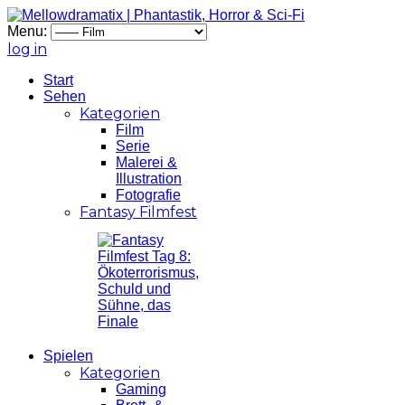
Menu:
log in
Start
Sehen
Kategorien
Film
Serie
Malerei &
Illustration
Fotografie
Fantasy Filmfest
Spielen
Kategorien
Gaming