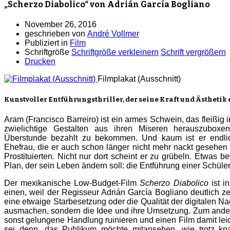
„Scherzo Diabolico“ von Adrián García Bogliano
November 26, 2016
geschrieben von
André Vollmer
Publiziert in
Film
Schriftgröße
Schriftgröße verkleinern
Schrift vergrößern
Drucken
Filmplakat (Ausschnitt)
Kunstvoller Entführungsthriller, der seine Kraft und Ästhetik
Aram (Francisco Barreiro) ist ein armes Schwein, das fleißig i
zwielichtige Gestalten aus ihren Miseren herauszubox
Überstunde bezahlt zu bekommen. Und kaum ist er endli
Ehefrau, die er auch schon länger nicht mehr nackt gesehen h
Prostituierten. Nicht nur dort scheint er zu grübeln. Etwas b
Plan, der sein Leben ändern soll: die Entführung einer Schüler
Der mexikanische Low-Budget-Film
Scherzo Diabolico
ist i
einen, weil der Regisseur Adrián García Bogliano deutlich ze
eine etwaige Starbesetzung oder die Qualität der digitalen N
ausmachen, sondern die Idee und ihre Umsetzung. Zum ander
sonst gelungene Handlung ruinieren und einen Film damit le
sei denn, das Publikum möchte mitansehen, wie trotz kn