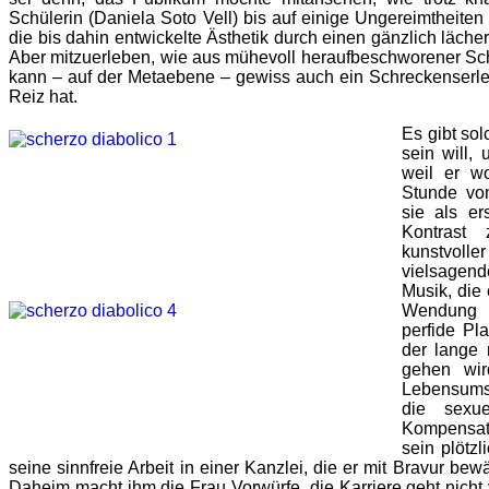
Schülerin (Daniela Soto Vell) bis auf einige Ungereimtheiten 
die bis dahin entwickelte Ästhetik durch einen gänzlich läche
Aber mitzuerleben, wie aus mühevoll heraufbeschworener Sch
kann – auf der Metaebene – gewiss auch ein Schreckenserle
Reiz hat.
Es gibt so
sein will,
weil er wo
Stunde v
sie als er
Kontrast
kunstvolle
vielsagend
Musik, die 
Wendung d
perfide Pl
der lange 
gehen wird
Lebensumst
die sexue
Kompensati
sein plötzl
seine sinnfreie Arbeit in einer Kanzlei, die er mit Bravur bewä
Daheim macht ihm die Frau Vorwürfe, die Karriere geht nicht 