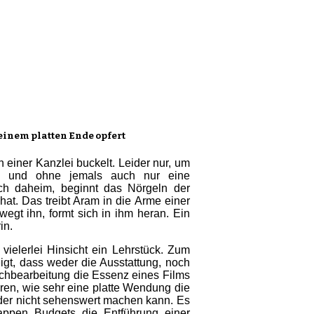
 einem platten Ende opfert
n einer Kanzlei buckelt. Leider nur, um
en und ohne jemals auch nur eine
ch daheim, beginnt das Nörgeln der
at. Das treibt Aram in die Arme einer
ewegt ihn, formt sich in ihm heran. Ein
in.
n vielerlei Hinsicht ein Lehrstück. Zum
igt, dass weder die Ausstattung, noch
achbearbeitung die Essenz eines Films
en, wie sehr eine platte Wendung die
ider nicht sehenswert machen kann. Es
appen Budgets die Entführung einer