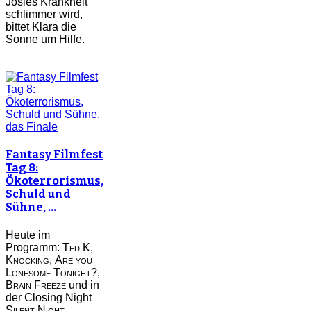
Josies Krankheit
schlimmer wird,
bittet Klara die
Sonne um Hilfe.
Fantasy Filmfest
Tag 8:
Ökoterrorismus,
Schuld und
Sühne, …
Heute im
Programm:
Ted K
,
Knocking
,
Are you
Lonesome Tonight?
,
Brain Freeze
und in
der Closing Night
Silent Night
.