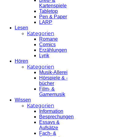
Brett- &
Kartenspiele
Tabletop
Pen & Paper
LARP
Lesen
Kategorien
Romane
Comics
Erzählungen
Lyrik
Hören
Kategorien
Musik-Allerei
Hörspiele & -
bücher
Film- &
Gamemusik
Wissen
Kategorien
Information
Besprechungen
Essays &
Aufsätze
Fach- &