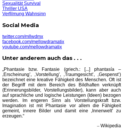
Sexualität
Survival
Thriller
USA
Verfilmung
Wahnsinn
Social Media
twitter.com/mllwdmx
facebook.com/mellowdramatix
youtube.com/mellowdramatix
Unter anderem auch das . . .
„Phantasie bzw. Fantasie (griech.: [...] phantasía –
‚Erscheinung’, ‚Vorstellung’, ‚Traumgesicht’, ‚Gespenst’)
bezeichnet eine kreative Fähigkeit des Menschen. Oft ist
der Begriff mit dem Bereich des Bildhaften verknüpft
(Erinnerungsbilder, Vorstellungsbilder), kann aber auch
auf sprachliche und logische Leistungen (Ideen) bezogen
werden. Im engeren Sinn als Vorstellungskraft bzw.
Imagination ist mit Phantasie vor allem die Fähigkeit
gemeint, innere Bilder und damit eine ‚Innenwelt’ zu
erzeugen.“
–
Wikipedia