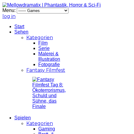
Menu:
log in
Start
Sehen
Kategorien
Film
Serie
Malerei &
Illustration
Fotografie
Fantasy Filmfest
Spielen
Kategorien
Gaming