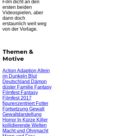
Film dicht an den
ersten beiden
Videospielen, aber
dann doch
erstaunlich weit weg
von der Vorlage.
Themen &
Motive
Action
Adaption
Allein
im Dunkeln
Blut
Deutschland
Dämon
düster
Familie
Fantasy
Filmfest
Fantasy
Filmfest 2017
figurenzentriert
Folter
Fortsetzung
Gewalt
Gewaltdarstellung
Horror
In Kürze
Killer
kollidierende Welten
Macht und Ohnmacht