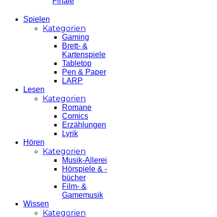
Spielen
Kategorien
Gaming
Brett- &
Kartenspiele
Tabletop
Pen & Paper
LARP
Lesen
Kategorien
Romane
Comics
Erzählungen
Lyrik
Hören
Kategorien
Musik-Allerei
Hörspiele & -
bücher
Film- &
Gamemusik
Wissen
Kategorien