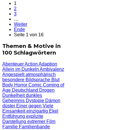
1
2
3
…
Weiter
Ende
Seite 1 von 16
Themen & Motive in
100 Schlagwörtern
Abenteuer
Action
Adaption
Allein im Dunkeln
Ambivalenz
Angespielt
atmosphärisch
besondere Bildsprache
Blut
Body Horror
Comic
Coming of
Age
Deutschland
Drogen
Dunkelheit
dunkles
Geheimnis
Dystopie
Dämon
düster
Einer gegen Viele
Einsamkeit
einzigartig
Ekel
Entführung
explizite
Darstellung
extremer Film
Familie
Familienbande