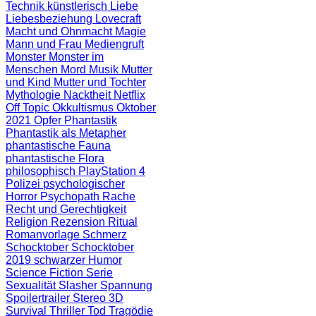
Technik
künstlerisch
Liebe
Liebesbeziehung
Lovecraft
Macht und Ohnmacht
Magie
Mann und Frau
Mediengruft
Monster
Monster im
Menschen
Mord
Musik
Mutter
und Kind
Mutter und Tochter
Mythologie
Nacktheit
Netflix
Off Topic
Okkultismus
Oktober
2021
Opfer
Phantastik
Phantastik als Metapher
phantastische Fauna
phantastische Flora
philosophisch
PlayStation 4
Polizei
psychologischer
Horror
Psychopath
Rache
Recht und Gerechtigkeit
Religion
Rezension
Ritual
Romanvorlage
Schmerz
Schocktober
Schocktober
2019
schwarzer Humor
Science Fiction
Serie
Sexualität
Slasher
Spannung
Spoilertrailer
Stereo 3D
Survival
Thriller
Tod
Tragödie