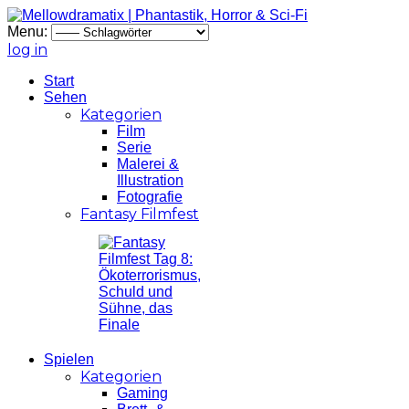
Menu:
log in
Start
Sehen
Kategorien
Film
Serie
Malerei &
Illustration
Fotografie
Fantasy Filmfest
Spielen
Kategorien
Gaming