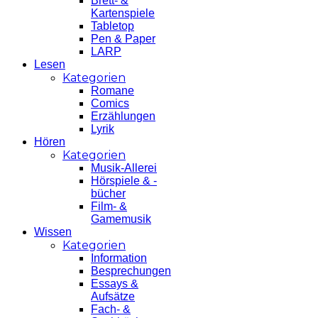
Brett- &
Kartenspiele
Tabletop
Pen & Paper
LARP
Lesen
Kategorien
Romane
Comics
Erzählungen
Lyrik
Hören
Kategorien
Musik-Allerei
Hörspiele & -
bücher
Film- &
Gamemusik
Wissen
Kategorien
Information
Besprechungen
Essays &
Aufsätze
Fach- &