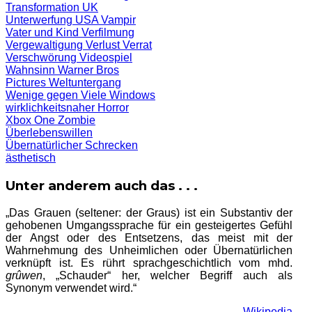
Transformation
UK
Unterwerfung
USA
Vampir
Vater und Kind
Verfilmung
Vergewaltigung
Verlust
Verrat
Verschwörung
Videospiel
Wahnsinn
Warner Bros
Pictures
Weltuntergang
Wenige gegen Viele
Windows
wirklichkeitsnaher Horror
Xbox One
Zombie
Überlebenswillen
Übernatürlicher Schrecken
ästhetisch
Unter anderem auch das . . .
„Das Grauen (seltener: der Graus) ist ein Substantiv der
gehobenen Umgangssprache für ein gesteigertes Gefühl
der Angst oder des Entsetzens, das meist mit der
Wahrnehmung des Unheimlichen oder Übernatürlichen
verknüpft ist. Es rührt sprachgeschichtlich vom mhd.
grûwen
, „Schauder“ her, welcher Begriff auch als
Synonym verwendet wird.“
– Wikipedia