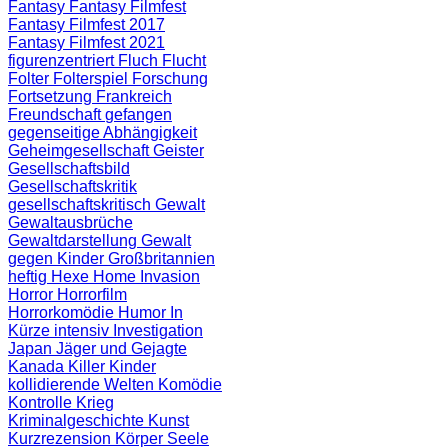
Fantasy
Fantasy Filmfest
Fantasy Filmfest 2017
Fantasy Filmfest 2021
figurenzentriert
Fluch
Flucht
Folter
Folterspiel
Forschung
Fortsetzung
Frankreich
Freundschaft
gefangen
gegenseitige Abhängigkeit
Geheimgesellschaft
Geister
Gesellschaftsbild
Gesellschaftskritik
gesellschaftskritisch
Gewalt
Gewaltausbrüche
Gewaltdarstellung
Gewalt
gegen Kinder
Großbritannien
heftig
Hexe
Home Invasion
Horror
Horrorfilm
Horrorkomödie
Humor
In
Kürze
intensiv
Investigation
Japan
Jäger und Gejagte
Kanada
Killer
Kinder
kollidierende Welten
Komödie
Kontrolle
Krieg
Kriminalgeschichte
Kunst
Kurzrezension
Körper Seele