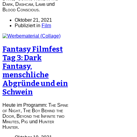
Dark
,
Dashcam
,
Lamb
und
Blood Conscious.
Oktober 21, 2021
Publiziert in
Film
Fantasy Filmfest
Tag 3: Dark
Fantasy,
menschliche
Abgründe und ein
Schwein
Heute im Programm:
The Spine
of Night
,
The Boy Behind the
Door
,
Beyond the Infinite two
Minutes
,
Pig
und
Hunter
Hunter
.