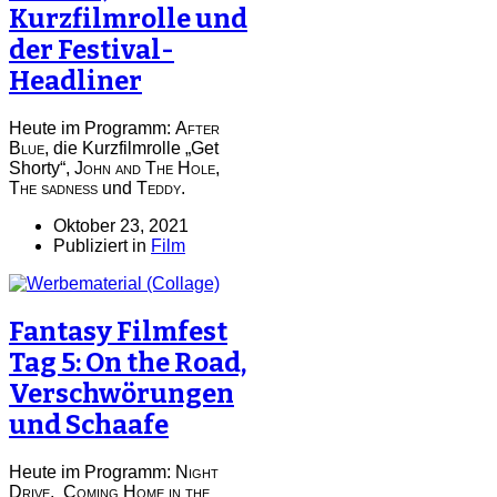
Kurzfilmrolle und
der Festival-
Headliner
Heute im Programm:
After
Blue
, die Kurzfilmrolle „Get
Shorty“,
John and The Hole
,
The sadness
und
Teddy
.
Oktober 23, 2021
Publiziert in
Film
Fantasy Filmfest
Tag 5: On the Road,
Verschwörungen
und Schaafe
Heute im Programm:
Night
Drive
,
Coming Home in the