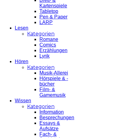
Brett- &
Kartenspiele
Tabletop
Pen & Paper
LARP
Lesen
Kategorien
Romane
Comics
Erzählungen
Lyrik
Hören
Kategorien
Musik-Allerei
Hörspiele & -
bücher
Film- &
Gamemusik
Wissen
Kategorien
Information
Besprechungen
Essays &
Aufsätze
Fach- &