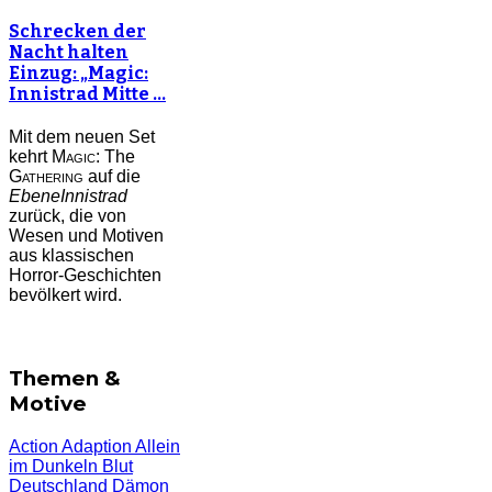
Schrecken der
Nacht halten
Einzug: „Magic:
Innistrad Mitte …
Mit dem neuen Set
kehrt
Magic:
The
Gathering
auf die
Ebene
Innistrad
zurück, die von
Wesen und Motiven
aus klassischen
Horror-Geschichten
bevölkert wird.
Themen &
Motive
Action
Adaption
Allein
im Dunkeln
Blut
Deutschland
Dämon