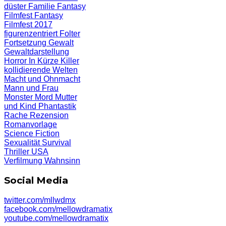
düster
Familie
Fantasy
Filmfest
Fantasy
Filmfest 2017
figurenzentriert
Folter
Fortsetzung
Gewalt
Gewaltdarstellung
Horror
In Kürze
Killer
kollidierende Welten
Macht und Ohnmacht
Mann und Frau
Monster
Mord
Mutter
und Kind
Phantastik
Rache
Rezension
Romanvorlage
Science Fiction
Sexualität
Survival
Thriller
USA
Verfilmung
Wahnsinn
Social Media
twitter.com/mllwdmx
facebook.com/mellowdramatix
youtube.com/mellowdramatix