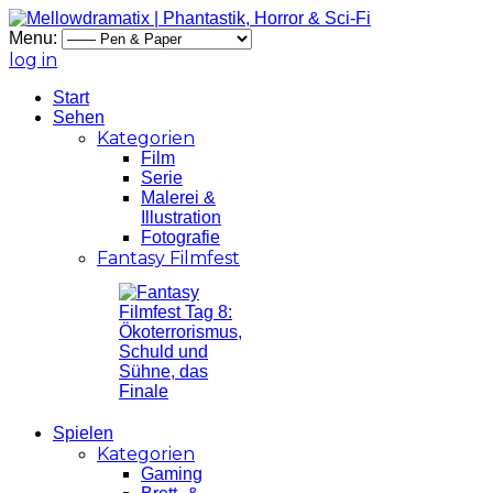
Menu:
log in
Start
Sehen
Kategorien
Film
Serie
Malerei &
Illustration
Fotografie
Fantasy Filmfest
Spielen
Kategorien
Gaming