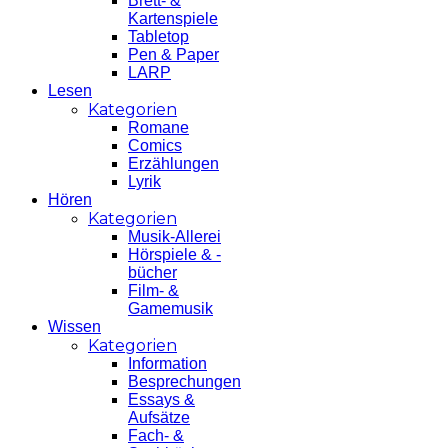
Brett- &
Kartenspiele
Tabletop
Pen & Paper
LARP
Lesen
Kategorien
Romane
Comics
Erzählungen
Lyrik
Hören
Kategorien
Musik-Allerei
Hörspiele & -
bücher
Film- &
Gamemusik
Wissen
Kategorien
Information
Besprechungen
Essays &
Aufsätze
Fach- &