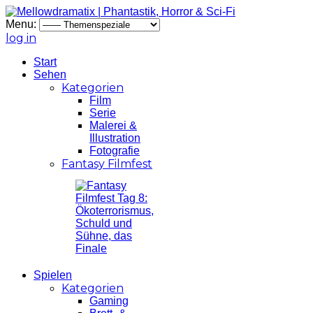
Menu:
log in
Start
Sehen
Kategorien
Film
Serie
Malerei &
Illustration
Fotografie
Fantasy Filmfest
Spielen
Kategorien
Gaming