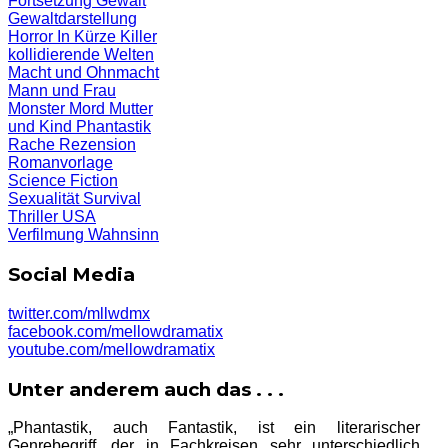
Fortsetzung
Gewalt
Gewaltdarstellung
Horror
In Kürze
Killer
kollidierende Welten
Macht und Ohnmacht
Mann und Frau
Monster
Mord
Mutter
und Kind
Phantastik
Rache
Rezension
Romanvorlage
Science Fiction
Sexualität
Survival
Thriller
USA
Verfilmung
Wahnsinn
Social Media
twitter.com/mllwdmx
facebook.com/mellowdramatix
youtube.com/mellowdramatix
Unter anderem auch das . . .
„Phantastik, auch Fantastik, ist ein literarischer
Genrebegriff, der in Fachkreisen sehr unterschiedlich