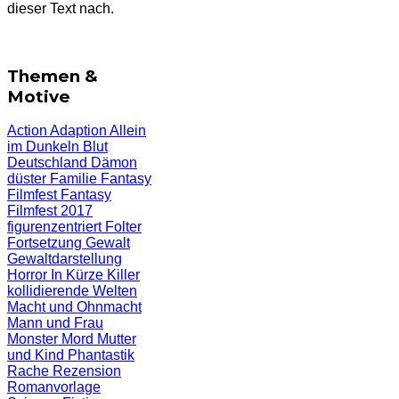
dieser Text nach.
Themen &
Motive
Action
Adaption
Allein
im Dunkeln
Blut
Deutschland
Dämon
düster
Familie
Fantasy
Filmfest
Fantasy
Filmfest 2017
figurenzentriert
Folter
Fortsetzung
Gewalt
Gewaltdarstellung
Horror
In Kürze
Killer
kollidierende Welten
Macht und Ohnmacht
Mann und Frau
Monster
Mord
Mutter
und Kind
Phantastik
Rache
Rezension
Romanvorlage