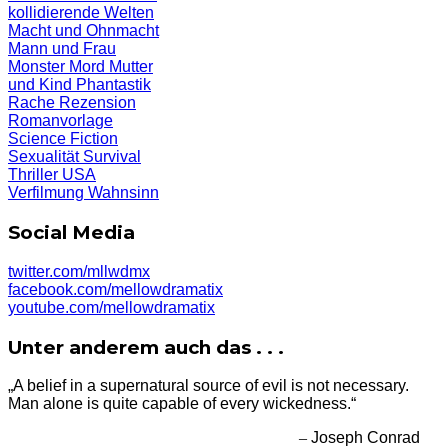
kollidierende Welten
Macht und Ohnmacht
Mann und Frau
Monster
Mord
Mutter
und Kind
Phantastik
Rache
Rezension
Romanvorlage
Science Fiction
Sexualität
Survival
Thriller
USA
Verfilmung
Wahnsinn
Social Media
twitter.com/mllwdmx
facebook.com/mellowdramatix
youtube.com/mellowdramatix
Unter anderem auch das . . .
„A belief in a supernatural source of evil is not necessary.
Man alone is quite capable of every wickedness.“
–
Joseph Conrad