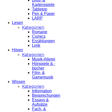
Brett- &
Kartenspiele
Tabletop
Pen & Paper
LARP
Lesen
Kategorien
Romane
Comics
Erzählungen
Lyrik
Hören
Kategorien
Musik-Allerei
Hörspiele & -
bücher
Film- &
Gamemusik
Wissen
Kategorien
Information
Besprechungen
Essays &
Aufsätze
Fach- &