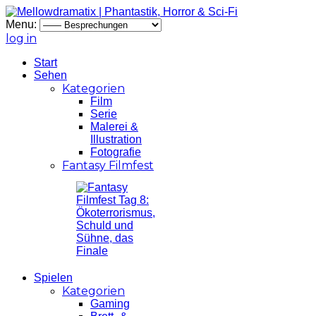
Menu:
log in
Start
Sehen
Kategorien
Film
Serie
Malerei &
Illustration
Fotografie
Fantasy Filmfest
Spielen
Kategorien
Gaming