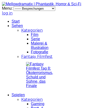
Menu:
log in
Start
Sehen
Kategorien
Film
Serie
Malerei &
Illustration
Fotografie
Fantasy Filmfest
Spielen
Kategorien
Gaming