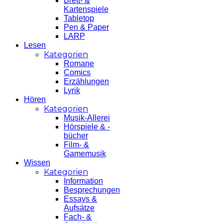
Brett- &
Kartenspiele
Tabletop
Pen & Paper
LARP
Lesen
Kategorien
Romane
Comics
Erzählungen
Lyrik
Hören
Kategorien
Musik-Allerei
Hörspiele & -
bücher
Film- &
Gamemusik
Wissen
Kategorien
Information
Besprechungen
Essays &
Aufsätze
Fach- &