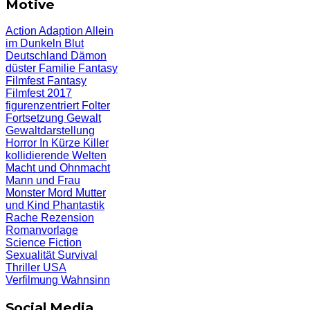
Motive
Action
Adaption
Allein
im Dunkeln
Blut
Deutschland
Dämon
düster
Familie
Fantasy
Filmfest
Fantasy
Filmfest 2017
figurenzentriert
Folter
Fortsetzung
Gewalt
Gewaltdarstellung
Horror
In Kürze
Killer
kollidierende Welten
Macht und Ohnmacht
Mann und Frau
Monster
Mord
Mutter
und Kind
Phantastik
Rache
Rezension
Romanvorlage
Science Fiction
Sexualität
Survival
Thriller
USA
Verfilmung
Wahnsinn
Social Media