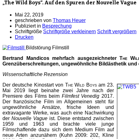
„The Wild Boys“. Auf den Spuren der Nouvelle Vague
Mai 22, 2019
geschrieben von
Thomas Heuer
Publiziert in
Besprechung
Schriftgröße
Schriftgröße verkleinern
Schrift vergrößern
Drucken
Bildstörung
Filmstill
Bertrand Mandicos mehrfach ausgezeichneter
The Wil
Grenzüberschreitungen, ungewöhnliche Bildästhetik und e
Wissenschaftliche Rezension
Der deutsche Kinostart von
The Wild Boys
am 23.
Mai 2019 liegt beinahe zwei Jahre nach der
Premiere des Films beim
Filmfest Venedig
2017.
Der französische Film im Allgemeinen steht für
ungewöhnliche Ansätze, frische Ideen und
extravagante Werke, was auch eine Nachwirkung
der
Nouvelle Vague
ist. Diese entstand zwischen
1959 und 1963 und brachte viele junge
Filmschaffende dazu sich dem Medium Film auf
neue Arten anzunähern (Kuhn 2009: 202, Kline