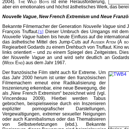
2004).
The Wild Boys
ist eine Herausforderung,
aber ein emotionales und höchst ästhetisches Werk, das bere
Nouvelle Vague
,
New French Extremism
und
Neue Franzö
Bekannte Filmemacher der Generation
Nouvelle Vague
sind 
François Truffaut.
Dieser Umbruch des Umgangs mit dem F
[1]
Nouvelle Vague
haben bis heute Einfluss auf die internationa
das ästhetische Mittel des Jump-Cuts auf
Außer Atem
(
À bo
Regiearbeit Godards zu einem Drehbuch von Truffaut. Kino wur
links orientiert – und zu einem Spiegel des Zeitgeistes. Die
der
Nouvelle Vague
an und wird sehr deutlich an Godards
(
Week End
) aus dem Jahr 1967.
Der französische Film steht auch für Extreme. Um
das Jahr 2000 herum ist unter den französischen
Filmemachern erneut eine Radikalisierung der
Inszenierung erkennbar, eine neue Bewegung, die
als „New French Extremism“ bezeichnet wird (vgl.
Vincendeau 2009). Hierbei werden Tabus
gebrochen, beispielsweise durch ein Inszenieren
expliziter pornografischer Darstellungen,
Vergewaltigungen, extremer sexueller Neigungen
oder auch Kannibalismus oder das Thematisieren
von Selbstverletzungen (ebd.). Bekannte