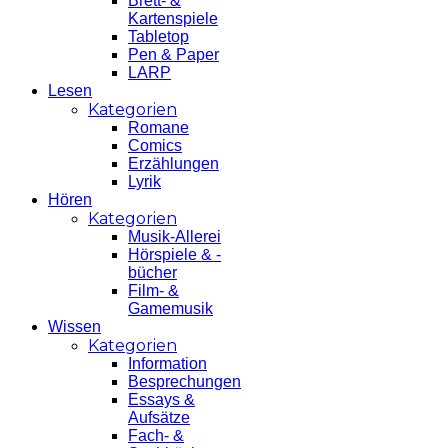
Brett- &
Kartenspiele
Tabletop
Pen & Paper
LARP
Lesen
Kategorien
Romane
Comics
Erzählungen
Lyrik
Hören
Kategorien
Musik-Allerei
Hörspiele & -
bücher
Film- &
Gamemusik
Wissen
Kategorien
Information
Besprechungen
Essays &
Aufsätze
Fach- &