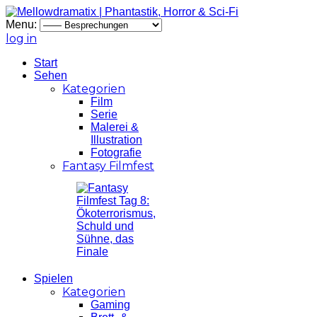
Menu:
log in
Start
Sehen
Kategorien
Film
Serie
Malerei &
Illustration
Fotografie
Fantasy Filmfest
Spielen
Kategorien
Gaming