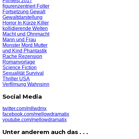
Filmfest 2017
figurenzentriert
Folter
Fortsetzung
Gewalt
Gewaltdarstellung
Horror
In Kürze
Killer
kollidierende Welten
Macht und Ohnmacht
Mann und Frau
Monster
Mord
Mutter
und Kind
Phantastik
Rache
Rezension
Romanvorlage
Science Fiction
Sexualität
Survival
Thriller
USA
Verfilmung
Wahnsinn
Social Media
twitter.com/mllwdmx
facebook.com/mellowdramatix
youtube.com/mellowdramatix
Unter anderem auch das . . .