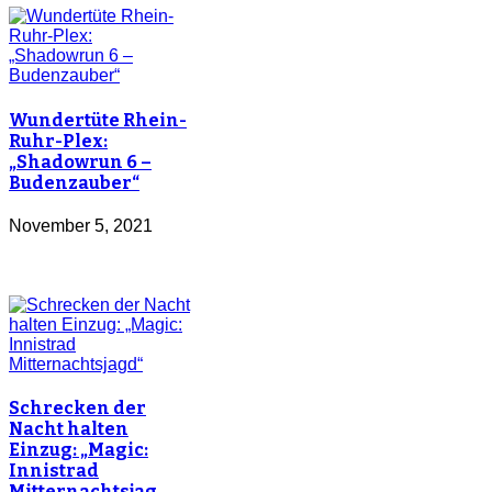
Wundertüte Rhein-
Ruhr-Plex:
„Shadowrun 6 –
Budenzauber“
November 5, 2021
Schrecken der
Nacht halten
Einzug: „Magic:
Innistrad
Mitternachtsjag…