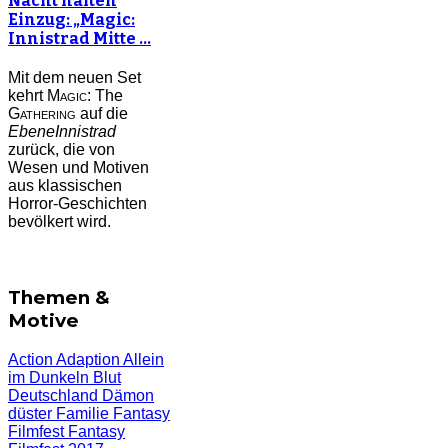
Nacht halten
Einzug: „Magic:
Innistrad Mitte …
Mit dem neuen Set
kehrt
Magic:
The
Gathering
auf die
Ebene
Innistrad
zurück, die von
Wesen und Motiven
aus klassischen
Horror-Geschichten
bevölkert wird.
Themen &
Motive
Action
Adaption
Allein
im Dunkeln
Blut
Deutschland
Dämon
düster
Familie
Fantasy
Filmfest
Fantasy