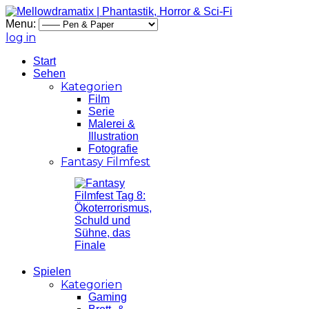
Menu:
log in
Start
Sehen
Kategorien
Film
Serie
Malerei &
Illustration
Fotografie
Fantasy Filmfest
Spielen
Kategorien
Gaming