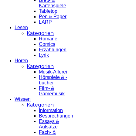
Brett- &
Kartenspiele
Tabletop
Pen & Paper
LARP
Lesen
Kategorien
Romane
Comics
Erzählungen
Lyrik
Hören
Kategorien
Musik-Allerei
Hörspiele & -
bücher
Film- &
Gamemusik
Wissen
Kategorien
Information
Besprechungen
Essays &
Aufsätze
Fach- &