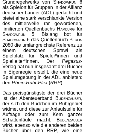
Grundregelwerks von
Shadowrun 6
als Spielort für Gruppen in der Allianz
deutscher Länder (ADL) gedacht und
bietet eine stark verschlankte Version
des mittlerweile rar gewordenen,
limitierten Quellenbuchs
Hamburg
für
Shadowrun 5
. Bislang bot für
Shadowrun 6
das Quellenbuch
Berlin
2080
die umfangreichste Referenz zu
einem deutschen Sprawl als
Spielplatz für Spieler*innen und
Spielleiter*innen. Der
Pegasus
-
Verlag hat nun insgesamt drei Bücher
in Eigenregie erstellt, die eine neue
Spielumgebung in der ADL anbieten:
den
Rhein-Ruhr-Plex
(
RRP
).
Das preisgünstigste der drei Bücher
ist der Abenteuerband
Budenzauber
,
der sich den Büdchen im Ruhrgebiet
widmet und diese zur Anlaufstelle für
Aufträge oder zum Kern ganzer
Schattenläufe macht.
Budenzauber
wirkt, ebenso wie die anderen beiden
Bücher über den RRP, wie eine