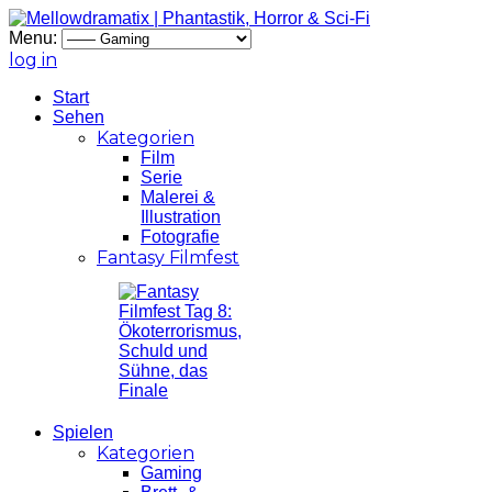
Menu:
log in
Start
Sehen
Kategorien
Film
Serie
Malerei &
Illustration
Fotografie
Fantasy Filmfest
Spielen
Kategorien
Gaming