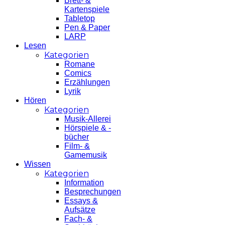
Brett- &
Kartenspiele
Tabletop
Pen & Paper
LARP
Lesen
Kategorien
Romane
Comics
Erzählungen
Lyrik
Hören
Kategorien
Musik-Allerei
Hörspiele & -
bücher
Film- &
Gamemusik
Wissen
Kategorien
Information
Besprechungen
Essays &
Aufsätze
Fach- &