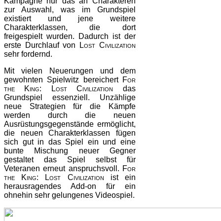
Kampagne nur das an Charakteren
zur Auswahl, was im Grundspiel
existiert und jene weitere
Charakterklassen, die dort
freigespielt wurden. Dadurch ist der
erste Durchlauf von
Lost Civilization
sehr fordernd.
Mit vielen Neuerungen und dem
gewohnten Spielwitz bereichert
For
the King: Lost Civilization
das
Grundspiel essenziell. Unzählige
neue Strategien für die Kämpfe
werden durch die neuen
Ausrüstungsgegenstände ermöglicht,
die neuen Charakterklassen fügen
sich gut in das Spiel ein und eine
bunte Mischung neuer Gegner
gestaltet das Spiel selbst für
Veteranen erneut anspruchsvoll.
For
the King: Lost Civilization
ist ein
herausragendes Add-on für ein
ohnehin sehr gelungenes Videospiel.