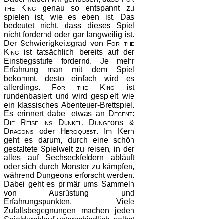
the King
genau so entspannt zu
spielen ist, wie es eben ist. Das
bedeutet nicht, dass dieses Spiel
nicht fordernd oder gar langweilig ist.
Der Schwierigkeitsgrad von
For the
King
ist tatsächlich bereits auf der
Einstiegsstufe fordernd. Je mehr
Erfahrung man mit dem Spiel
bekommt, desto einfach wird es
allerdings.
For the King
ist
rundenbasiert und wird gespielt wie
ein klassisches Abenteuer-Brettspiel.
Es erinnert dabei etwas an
Decent:
Die Reise ins Dunkel
,
Dunge
ons
&
Dragons
oder
Heroquest
. Im Kern
geht es darum, durch eine schön
gestaltete Spielwelt zu reisen, in der
alles auf Sechseckfeldern abläuft
oder sich durch Monster zu kämpfen,
während Dungeons erforscht werden.
Dabei geht es primär ums Sammeln
von Ausrüstung und
Erfahrungspunkten. Viele
Zufallsbegegnungen machen jeden