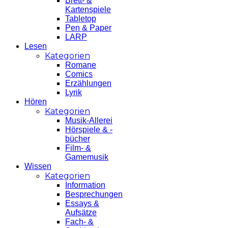
Brett- &
Kartenspiele
Tabletop
Pen & Paper
LARP
Lesen
Kategorien
Romane
Comics
Erzählungen
Lyrik
Hören
Kategorien
Musik-Allerei
Hörspiele & -
bücher
Film- &
Gamemusik
Wissen
Kategorien
Information
Besprechungen
Essays &
Aufsätze
Fach- &