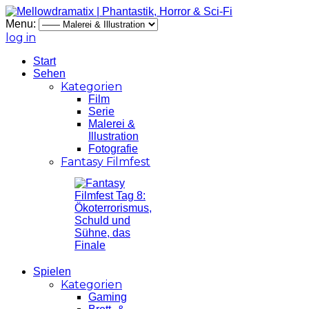
Menu:
log in
Start
Sehen
Kategorien
Film
Serie
Malerei &
Illustration
Fotografie
Fantasy Filmfest
Spielen
Kategorien
Gaming