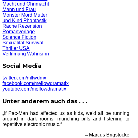
Macht und Ohnmacht
Mann und Frau
Monster
Mord
Mutter
und Kind
Phantastik
Rache
Rezension
Romanvorlage
Science Fiction
Sexualität
Survival
Thriller
USA
Verfilmung
Wahnsinn
Social Media
twitter.com/mllwdmx
facebook.com/mellowdramatix
youtube.com/mellowdramatix
Unter anderem auch das . . .
„If Pac-Man had affected us as kids, we'd all be running
around in dark rooms, munching pills and listening to
repetitive electronic music.“
–
Marcus Brigstocke