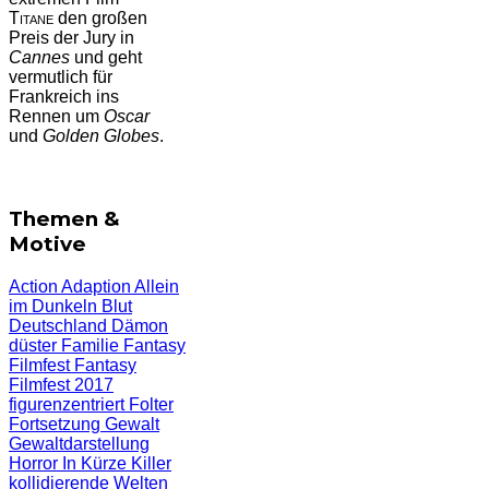
Titane
den großen
Preis der Jury in
Cannes
und geht
vermutlich für
Frankreich ins
Rennen um
Oscar
und
Golden Globes
.
Themen &
Motive
Action
Adaption
Allein
im Dunkeln
Blut
Deutschland
Dämon
düster
Familie
Fantasy
Filmfest
Fantasy
Filmfest 2017
figurenzentriert
Folter
Fortsetzung
Gewalt
Gewaltdarstellung
Horror
In Kürze
Killer
kollidierende Welten