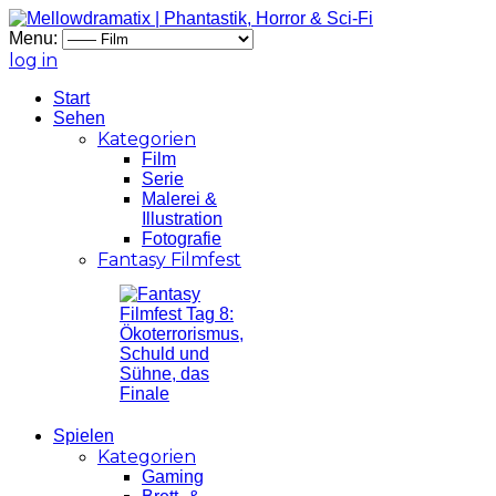
Menu:
log in
Start
Sehen
Kategorien
Film
Serie
Malerei &
Illustration
Fotografie
Fantasy Filmfest
Spielen
Kategorien
Gaming