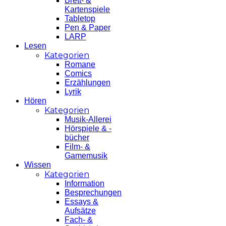
Brett- &
Kartenspiele
Tabletop
Pen & Paper
LARP
Lesen
Kategorien
Romane
Comics
Erzählungen
Lyrik
Hören
Kategorien
Musik-Allerei
Hörspiele & -
bücher
Film- &
Gamemusik
Wissen
Kategorien
Information
Besprechungen
Essays &
Aufsätze
Fach- &