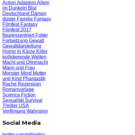
Action
Adaption
Allein
im Dunkeln
Blut
Deutschland
Dämon
düster
Familie
Fantasy
Filmfest
Fantasy
Filmfest 2017
figurenzentriert
Folter
Fortsetzung
Gewalt
Gewaltdarstellung
Horror
In Kürze
Killer
kollidierende Welten
Macht und Ohnmacht
Mann und Frau
Monster
Mord
Mutter
und Kind
Phantastik
Rache
Rezension
Romanvorlage
Science Fiction
Sexualität
Survival
Thriller
USA
Verfilmung
Wahnsinn
Social Media
twitter.com/mllwdmx