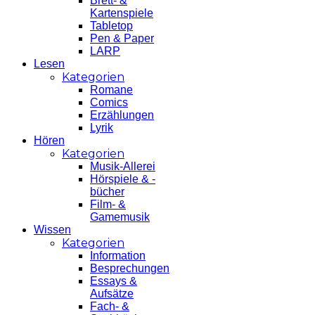
Brett- &
Kartenspiele
Tabletop
Pen & Paper
LARP
Lesen
Kategorien
Romane
Comics
Erzählungen
Lyrik
Hören
Kategorien
Musik-Allerei
Hörspiele & -
bücher
Film- &
Gamemusik
Wissen
Kategorien
Information
Besprechungen
Essays &
Aufsätze
Fach- &