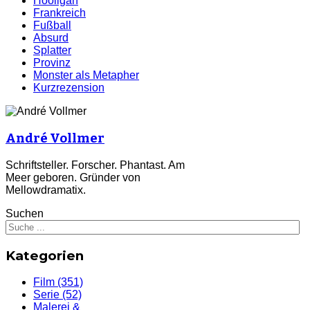
Hooligan
Frankreich
Fußball
Absurd
Splatter
Provinz
Monster als Metapher
Kurzrezension
André Vollmer
Schriftsteller. Forscher. Phantast. Am
Meer geboren.
Gründer von
Mellowdramatix.
Suchen
Kategorien
Film
(351)
Serie
(52)
Malerei &