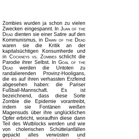
Zombies wurden ja schon zu vielen
Zwecken eingespannt. In
Juan of the
Dead
dienten sie einer Satire auf den
Kommunismus, in
Dawn of the Dead
waren sie die Kritik an der
kapitalsüchtigen Konsumherde und
in
Cockneys vs. Zombies
schlicht die
Parodie ihrer Selbst. In
Goal of the
Dead
werden die Untoten zu
randalierenden Provinz-Hooligans,
die es auf ihren verhassten Erzfeind
abgesehen haben: die Pariser
Fußball-Mannschaft. Es ist
bezeichnend, dass diese Sorte
Zombie die Epidemie vorantreibt,
indem sie Fontänen weißen
Magensuds über ihre unglücklichen
Opfer erbricht, woraufhin diese dann
Teil des Wutblocks werden und wie
von cholerischen Schüttelanfällen
gepackt alles verwüsten und