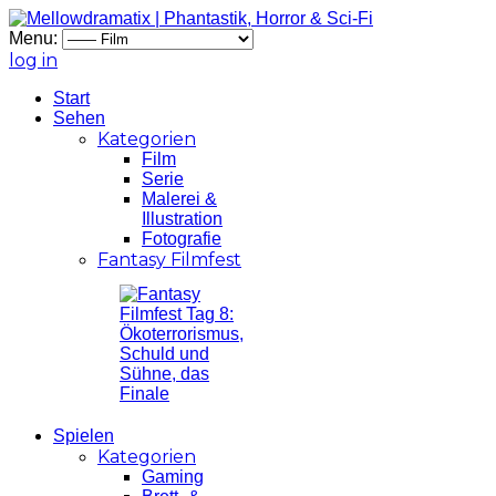
Menu:
log in
Start
Sehen
Kategorien
Film
Serie
Malerei &
Illustration
Fotografie
Fantasy Filmfest
Spielen
Kategorien
Gaming