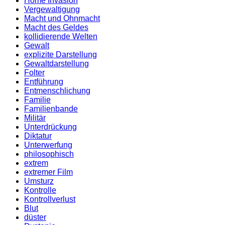
Home Invasion
Vergewaltigung
Macht und Ohnmacht
Macht des Geldes
kollidierende Welten
Gewalt
explizite Darstellung
Gewaltdarstellung
Folter
Entführung
Entmenschlichung
Familie
Familienbande
Militär
Unterdrückung
Diktatur
Unterwerfung
philosophisch
extrem
extremer Film
Umsturz
Kontrolle
Kontrollverlust
Blut
düster