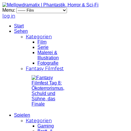
Menu:
log in
Start
Sehen
Kategorien
Film
Serie
Malerei &
Illustration
Fotografie
Fantasy Filmfest
Spielen
Kategorien
Gaming