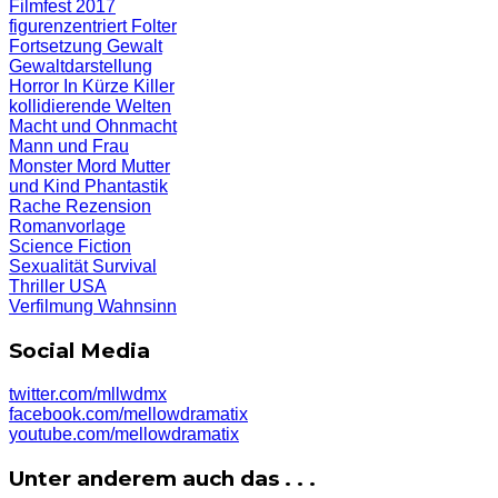
Filmfest 2017
figurenzentriert
Folter
Fortsetzung
Gewalt
Gewaltdarstellung
Horror
In Kürze
Killer
kollidierende Welten
Macht und Ohnmacht
Mann und Frau
Monster
Mord
Mutter
und Kind
Phantastik
Rache
Rezension
Romanvorlage
Science Fiction
Sexualität
Survival
Thriller
USA
Verfilmung
Wahnsinn
Social Media
twitter.com/mllwdmx
facebook.com/mellowdramatix
youtube.com/mellowdramatix
Unter anderem auch das . . .