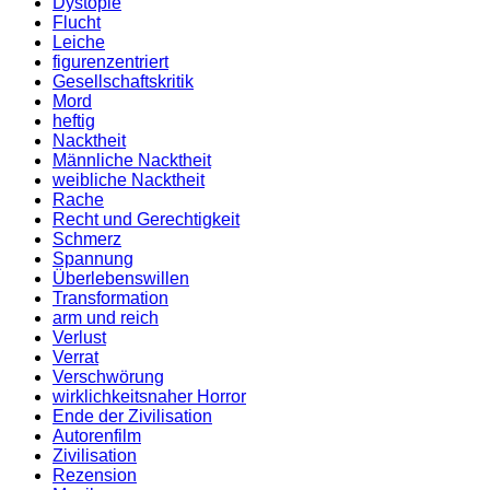
Dystopie
Flucht
Leiche
figurenzentriert
Gesellschaftskritik
Mord
heftig
Nacktheit
Männliche Nacktheit
weibliche Nacktheit
Rache
Recht und Gerechtigkeit
Schmerz
Spannung
Überlebenswillen
Transformation
arm und reich
Verlust
Verrat
Verschwörung
wirklichkeitsnaher Horror
Ende der Zivilisation
Autorenfilm
Zivilisation
Rezension