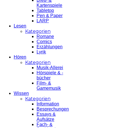
Brett- &
Kartenspiele
Tabletop
Pen & Paper
LARP
Lesen
Kategorien
Romane
Comics
Erzählungen
Lyrik
Hören
Kategorien
Musik-Allerei
Hörspiele & -
bücher
Film- &
Gamemusik
Wissen
Kategorien
Information
Besprechungen
Essays &
Aufsätze
Fach- &