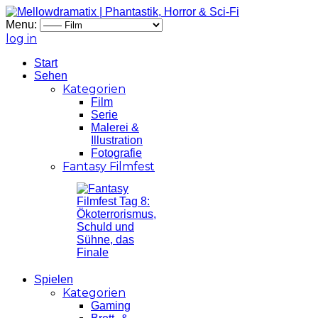
Menu:
log in
Start
Sehen
Kategorien
Film
Serie
Malerei &
Illustration
Fotografie
Fantasy Filmfest
Spielen
Kategorien
Gaming