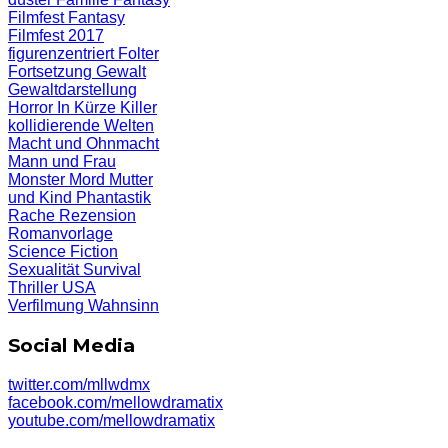
Filmfest
Fantasy
Filmfest 2017
figurenzentriert
Folter
Fortsetzung
Gewalt
Gewaltdarstellung
Horror
In Kürze
Killer
kollidierende Welten
Macht und Ohnmacht
Mann und Frau
Monster
Mord
Mutter
und Kind
Phantastik
Rache
Rezension
Romanvorlage
Science Fiction
Sexualität
Survival
Thriller
USA
Verfilmung
Wahnsinn
Social Media
twitter.com/mllwdmx
facebook.com/mellowdramatix
youtube.com/mellowdramatix