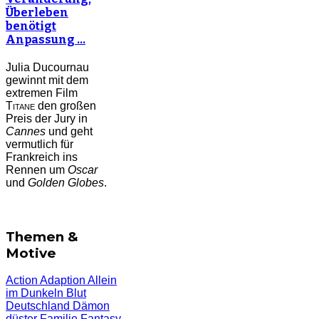
Überleben
benötigt
Anpassung …
Julia Ducournau
gewinnt mit dem
extremen Film
Titane
den großen
Preis der Jury in
Cannes
und geht
vermutlich für
Frankreich ins
Rennen um
Oscar
und
Golden Globes
.
Themen &
Motive
Action
Adaption
Allein
im Dunkeln
Blut
Deutschland
Dämon
düster
Familie
Fantasy