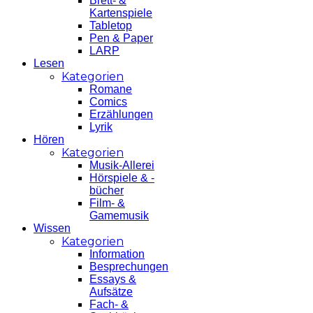
Brett- &
Kartenspiele
Tabletop
Pen & Paper
LARP
Lesen
Kategorien
Romane
Comics
Erzählungen
Lyrik
Hören
Kategorien
Musik-Allerei
Hörspiele & -
bücher
Film- &
Gamemusik
Wissen
Kategorien
Information
Besprechungen
Essays &
Aufsätze
Fach- &