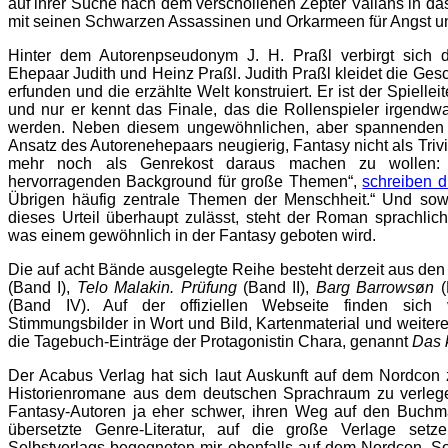
auf ihrer Suche nach dem verschollenen Zepter Valians in das
mit seinen Schwarzen Assassinen und Orkarmeen für Angst u
Hinter dem Autorenpseudonym J. H. Praßl verbirgt sich d
Ehepaar Judith und Heinz Praßl. Judith Praßl kleidet die Gesc
erfunden und die erzählte Welt konstruiert. Er ist der Spiell
und nur er kennt das Finale, das die Rollenspieler irgend
werden. Neben diesem ungewöhnlichen, aber spannenden 
Ansatz des Autorenehepaars neugierig, Fantasy nicht als Trivi
mehr noch als Genrekost daraus machen zu wollen: „
hervorragenden Background für große Themen“,
schreiben d
Übrigen häufig zentrale Themen der Menschheit.“ Und sowe
dieses Urteil überhaupt zulässt, steht der Roman sprachlic
was einem gewöhnlich in der Fantasy geboten wird.
Die auf acht Bände ausgelegte Reihe besteht derzeit aus de
(Band I),
Telo Malakin. Prüfung
(Band II),
Barg Barrows
ø
n
(
(Band IV). Auf der offiziellen Webseite finden sich v
Stimmungsbilder in Wort und Bild, Kartenmaterial und weiter
die Tagebuch-Einträge der Protagonistin Chara, genannt
Das 
Der Acabus Verlag hat sich laut Auskunft auf dem Nordcon
Historienromane aus dem deutschen Sprachraum zu verlege
Fantasy-Autoren ja eher schwer, ihren Weg auf den Buchma
übersetzte Genre-Literatur, auf die große Verlage setz
Selbstverlags begegneten mir ebenfalls auf dem Nordcon. So