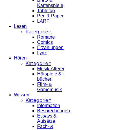
Brett- &
Kartenspiele
Tabletop
Pen & Paper
LARP
Lesen
Kategorien
Romane
Comics
Erzählungen
Lyrik
Hören
Kategorien
Musik-Allerei
Hörspiele & -
bücher
Film- &
Gamemusik
Wissen
Kategorien
Information
Besprechungen
Essays &
Aufsätze
Fach- &