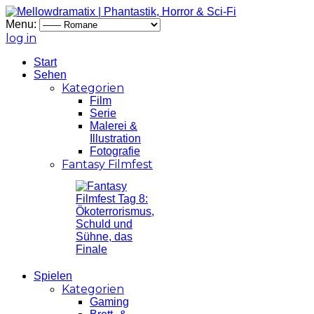
Menu:
log in
Start
Sehen
Kategorien
Film
Serie
Malerei &
Illustration
Fotografie
Fantasy Filmfest
Spielen
Kategorien
Gaming