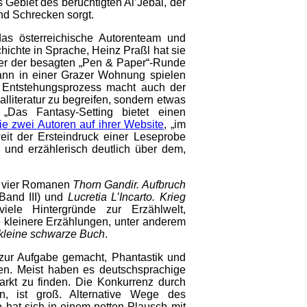
 Gebiet des berüchtigten Al’Jebal, der
nd Schrecken sorgt.
as österreichische Autorenteam und
hichte in Sprache, Heinz Praßl hat sie
eiter der besagten „Pen & Paper“-Runde
wann in einer Grazer Wohnung spielen
Entstehungsprozess macht auch der
alliteratur zu begreifen, sondern etwas
Das Fantasy-Setting bietet einen
ie zwei Autoren auf ihrer Website
, „im
it der Ersteindruck einer Leseprobe
h und erzählerisch deutlich über dem,
n vier Romanen
Thorn Gandir. Aufbruch
Band III) und
Lucretia L’Incarto. Krieg
iele Hintergründe zur Erzählwelt,
e kleinere Erzählungen, unter anderem
kleine schwarze Buch
.
 zur Aufgabe gemacht, Phantastik und
n. Meist haben es deutschsprachige
rkt zu finden. Die Konkurrenz durch
en, ist groß. Alternative Wege des
 hat sich in einem netten Plausch mit