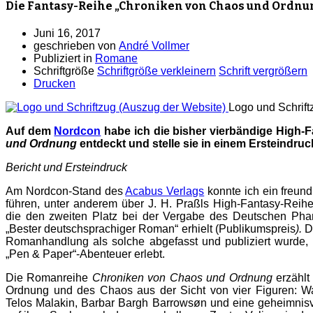
Die Fantasy-Reihe „Chroniken von Chaos und Ordnung
Juni 16, 2017
geschrieben von
André Vollmer
Publiziert in
Romane
Schriftgröße
Schriftgröße verkleinern
Schrift vergrößern
Drucken
Logo und Schrift
Auf dem
Nordcon
habe ich die bisher vierbändige High-
und Ordnung
entdeckt und stelle sie in einem Ersteindruc
Bericht und Ersteindruck
Am Nordcon-Stand des
Acabus Verlags
konnte ich ein freun
führen, unter anderem über J. H. Praßls High-Fantasy-Reih
die den zweiten Platz bei der Vergabe des Deutschen Phan
„Bester deutschsprachiger Roman“ erhielt (Publikumspreis
).
D
Romanhandlung als solche abgefasst und publiziert wurde, 
„Pen & Paper“-Abenteuer erlebt.
Die Romanreihe
Chroniken von Chaos und Ordnung
erzählt
Ordnung und des Chaos aus der Sicht von vier Figuren: Wal
Telos Malakin, Barbar Bargh Barrowsøn und eine geheimnis