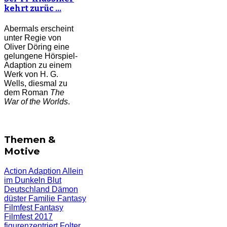
kehrt zurüc …
Abermals erscheint
unter Regie von
Oliver Döring eine
gelungene Hörspiel-
Adaption zu einem
Werk von H. G.
Wells, diesmal zu
dem Roman
The
War of the Worlds
.
Themen &
Motive
Action
Adaption
Allein
im Dunkeln
Blut
Deutschland
Dämon
düster
Familie
Fantasy
Filmfest
Fantasy
Filmfest 2017
figurenzentriert
Folter