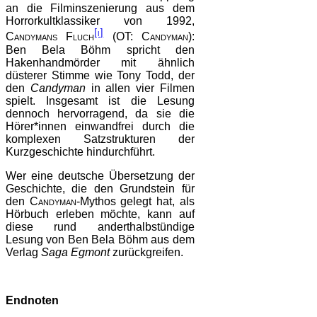
an die Filminszenierung aus dem
Horrorkultklassiker von 1992,
[i]
Candymans Fluch
(OT:
Candyman
):
Ben Bela Böhm spricht den
Hakenhandmörder mit ähnlich
düsterer Stimme wie Tony Todd, der
den
Candyman
in allen vier Filmen
spielt. Insgesamt ist die Lesung
dennoch hervorragend, da sie die
Hörer*innen einwandfrei durch die
komplexen Satzstrukturen der
Kurzgeschichte hindurchführt.
Wer eine deutsche Übersetzung der
Geschichte, die den Grundstein für
den
Candyman
-Mythos gelegt hat, als
Hörbuch erleben möchte, kann auf
diese rund anderthalbstündige
Lesung von Ben Bela Böhm aus dem
Verlag
Saga Egmont
zurückgreifen.
Endnoten