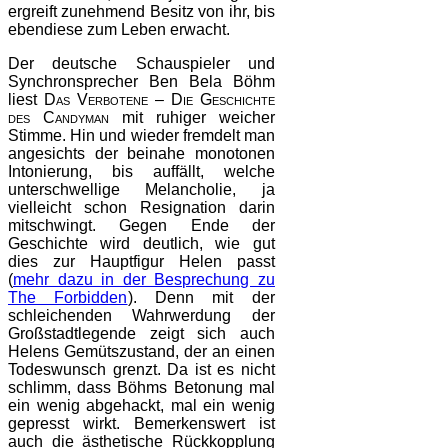
ergreift zunehmend Besitz von ihr, bis
ebendiese zum Leben erwacht.
Der deutsche Schauspieler und
Synchronsprecher Ben Bela Böhm
liest
Das Verbotene – Die Geschichte
des Candyman
mit ruhiger weicher
Stimme. Hin und wieder fremdelt man
angesichts der beinahe monotonen
Intonierung, bis auffällt, welche
unterschwellige Melancholie, ja
vielleicht schon Resignation darin
mitschwingt. Gegen Ende der
Geschichte wird deutlich, wie gut
dies zur Hauptfigur Helen passt
(
mehr dazu in der Besprechung zu
The Forbidden
). Denn mit der
schleichenden Wahrwerdung der
Großstadtlegende zeigt sich auch
Helens Gemütszustand, der an einen
Todeswunsch grenzt. Da ist es nicht
schlimm, dass Böhms Betonung mal
ein wenig abgehackt, mal ein wenig
gepresst wirkt. Bemerkenswert ist
auch die ästhetische Rückkopplung