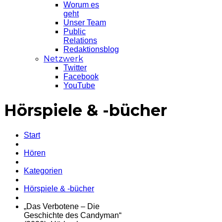
Worum es
geht
Unser Team
Public
Relations
Redaktionsblog
Netzwerk
Twitter
Facebook
YouTube
Hörspiele & -bücher
Start
Hören
Kategorien
Hörspiele & -bücher
„Das Verbotene – Die
Geschichte des Candyman“