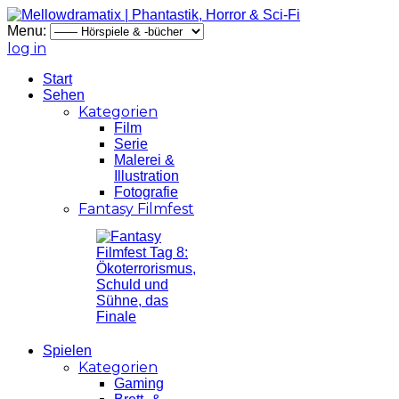
Menu:
log in
Start
Sehen
Kategorien
Film
Serie
Malerei &
Illustration
Fotografie
Fantasy Filmfest
Spielen
Kategorien
Gaming