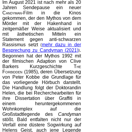
Im August 2021 ist nach mehr als 20
Jahren Sendepause ein neuer
Candyman
-Film in die Kinos
gekommen, der den Mythos von dem
Mörder mit der Hakenhand in
zeitgemäßer Weise aktualisiert und
mit ästhetischen Mitteln ein
Statement gegen anti-schwarzen
Rassismus setzt
mehr dazu in der
(
Besprechung zu Candyman (2021)
.
)
Begonnen hat der Mythos 1992 mit
der filmischen Adaption von Clive
Barkers Kurzgeschichte
The
Forbidden (1985)
, deren Übersetzung
von Peter Kobbe die Grundlage für
das vorliegende Hörbuch darstellt.
Die Handlung folgt der Doktorandin
Helen, die bei Recherchearbeiten für
ihre Dissertation über Graffiti in
einem heruntergekommenen
Wohnkomplex auf die
Großstadtlegende des
Candyman
stößt. Bald entfalten nicht nur der
Verfall eine düstere Sogwirkung auf
Helens Geist, auch jene Legende