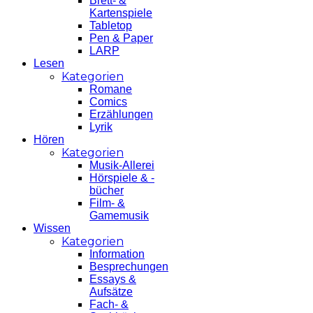
Brett- &
Kartenspiele
Tabletop
Pen & Paper
LARP
Lesen
Kategorien
Romane
Comics
Erzählungen
Lyrik
Hören
Kategorien
Musik-Allerei
Hörspiele & -
bücher
Film- &
Gamemusik
Wissen
Kategorien
Information
Besprechungen
Essays &
Aufsätze
Fach- &