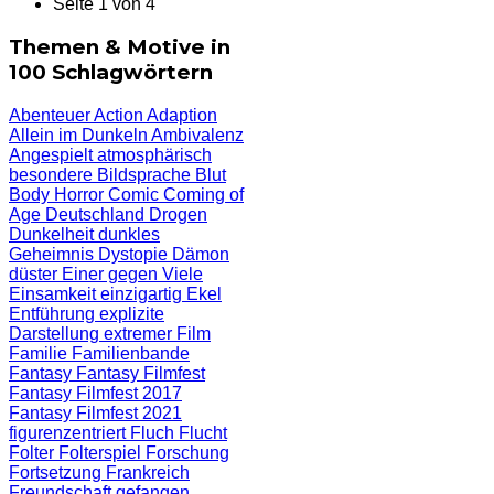
Seite 1 von 4
Themen & Motive in
100 Schlagwörtern
Abenteuer
Action
Adaption
Allein im Dunkeln
Ambivalenz
Angespielt
atmosphärisch
besondere Bildsprache
Blut
Body Horror
Comic
Coming of
Age
Deutschland
Drogen
Dunkelheit
dunkles
Geheimnis
Dystopie
Dämon
düster
Einer gegen Viele
Einsamkeit
einzigartig
Ekel
Entführung
explizite
Darstellung
extremer Film
Familie
Familienbande
Fantasy
Fantasy Filmfest
Fantasy Filmfest 2017
Fantasy Filmfest 2021
figurenzentriert
Fluch
Flucht
Folter
Folterspiel
Forschung
Fortsetzung
Frankreich
Freundschaft
gefangen