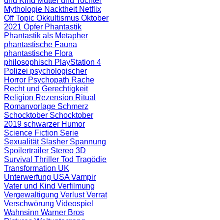
und Kind
Mutter und Tochter
Mythologie
Nacktheit
Netflix
Off Topic
Okkultismus
Oktober
2021
Opfer
Phantastik
Phantastik als Metapher
phantastische Fauna
phantastische Flora
philosophisch
PlayStation 4
Polizei
psychologischer
Horror
Psychopath
Rache
Recht und Gerechtigkeit
Religion
Rezension
Ritual
Romanvorlage
Schmerz
Schocktober
Schocktober
2019
schwarzer Humor
Science Fiction
Serie
Sexualität
Slasher
Spannung
Spoilertrailer
Stereo 3D
Survival
Thriller
Tod
Tragödie
Transformation
UK
Unterwerfung
USA
Vampir
Vater und Kind
Verfilmung
Vergewaltigung
Verlust
Verrat
Verschwörung
Videospiel
Wahnsinn
Warner Bros