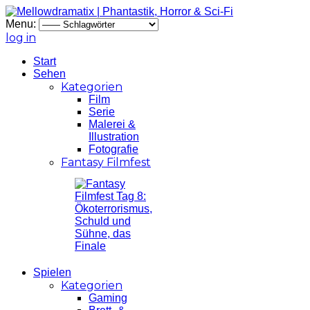
Menu:
log in
Start
Sehen
Kategorien
Film
Serie
Malerei &
Illustration
Fotografie
Fantasy Filmfest
Spielen
Kategorien
Gaming