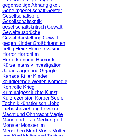
gegenseitige Abhängigkeit
Geheimgesellschaft
Geister
Gesellschaftsbild
Gesellschaftskritik
gesellschaftskritisch
Gewalt
Gewaltausbrüche
Gewaltdarstellung
Gewalt
gegen Kinder
Großbritannien
heftig
Hexe
Home Invasion
Horror
Horrorfilm
Horrorkomödie
Humor
In
Kürze
intensiv
Investigation
Japan
Jäger und Gejagte
Kanada
Killer
Kinder
kollidierende Welten
Komödie
Kontrolle
Krieg
Kriminalgeschichte
Kunst
Kurzrezension
Körper Seele
Technik
künstlerisch
Liebe
Liebesbeziehung
Lovecraft
Macht und Ohnmacht
Magie
Mann und Frau
Mediengruft
Monster
Monster im
Menschen
Mord
Musik
Mutter