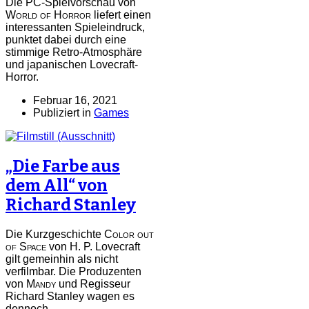
Die PC-Spielvorschau von
World of Horror
liefert einen
interessanten Spieleindruck,
punktet dabei durch eine
stimmige Retro-Atmosphäre
und japanischen Lovecraft-
Horror.
Februar 16, 2021
Publiziert in
Games
„Die Farbe aus
dem All“ von
Richard Stanley
Die Kurzgeschichte
Color out
of Space
von H. P. Lovecraft
gilt gemeinhin als nicht
verfilmbar. Die Produzenten
von
Mandy
und Regisseur
Richard Stanley wagen es
dennoch.