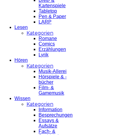
Brett- &
Kartenspiele
Tabletop
Pen & Paper
LARP
Lesen
Kategorien
Romane
Comics
Erzählungen
Lyrik
Hören
Kategorien
Musik-Allerei
Hörspiele & -
bücher
Film- &
Gamemusik
Wissen
Kategorien
Information
Besprechungen
Essays &
Aufsätze
Fach- &