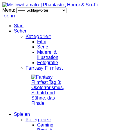
Menu:
log in
Start
Sehen
Kategorien
Film
Serie
Malerei &
Illustration
Fotografie
Fantasy Filmfest
Spielen
Kategorien
Gaming