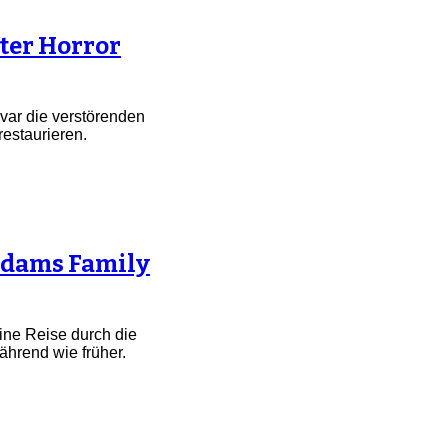
ter Horror
ivar die verstörenden
estaurieren.
ddams Family
eine Reise durch die
ährend wie früher.