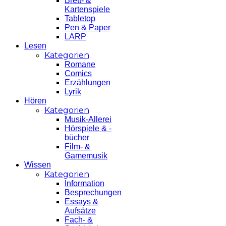
Brett- &
Kartenspiele
Tabletop
Pen & Paper
LARP
Lesen
Kategorien
Romane
Comics
Erzählungen
Lyrik
Hören
Kategorien
Musik-Allerei
Hörspiele & -
bücher
Film- &
Gamemusik
Wissen
Kategorien
Information
Besprechungen
Essays &
Aufsätze
Fach- &