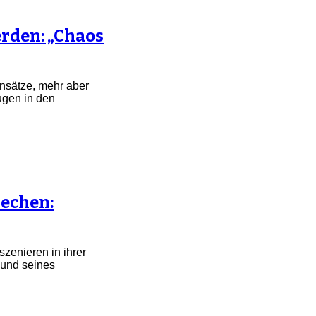
rden: „Chaos
Ansätze, mehr aber
ugen in den
rechen:
zenieren in ihrer
 und seines