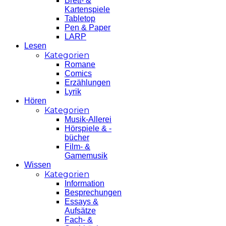
Brett- &
Kartenspiele
Tabletop
Pen & Paper
LARP
Lesen
Kategorien
Romane
Comics
Erzählungen
Lyrik
Hören
Kategorien
Musik-Allerei
Hörspiele & -
bücher
Film- &
Gamemusik
Wissen
Kategorien
Information
Besprechungen
Essays &
Aufsätze
Fach- &