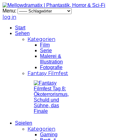
Menu:
log in
Start
Sehen
Kategorien
Film
Serie
Malerei &
Illustration
Fotografie
Fantasy Filmfest
Spielen
Kategorien
Gaming