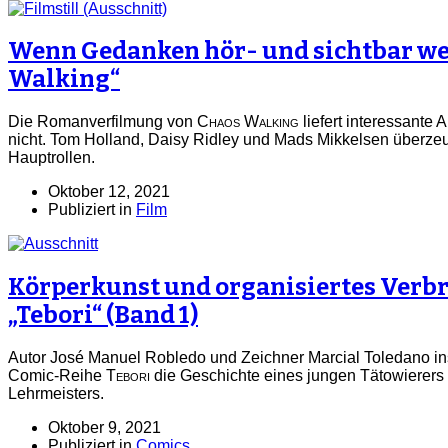
Wenn Gedanken hör- und sichtbar we
Walking“
Die Romanverfilmung von
Chaos Walking
liefert interessante 
nicht. Tom Holland, Daisy Ridley und Mads Mikkelsen überze
Hauptrollen.
Oktober 12, 2021
Publiziert in
Film
Körperkunst und organisiertes Verb
„Tebori“ (Band 1)
Autor José Manuel Robledo und Zeichner Marcial Toledano ins
Comic-Reihe
Tebori
die Geschichte eines jungen Tätowierers
Lehrmeisters.
Oktober 9, 2021
Publiziert in
Comics