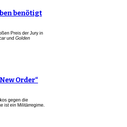
ben benötigt
ßen Preis der Jury in
car
und
Golden
„New Order“
ikos gegen die
ist ein Militärregime.