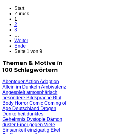
Start
Zurück
1
2
3
…
Weiter
Ende
Seite 1 von 9
Themen & Motive in
100 Schlagwörtern
Abenteuer
Action
Adaption
Allein im Dunkeln
Ambivalenz
Angespielt
atmosphärisch
besondere Bildsprache
Blut
Body Horror
Comic
Coming of
Age
Deutschland
Drogen
Dunkelheit
dunkles
Geheimnis
Dystopie
Dämon
düster
Einer gegen Viele
Einsamkeit
einzigartig
Ekel