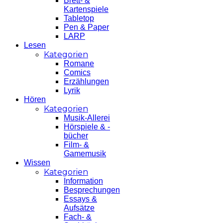
Brett- &
Kartenspiele
Tabletop
Pen & Paper
LARP
Lesen
Kategorien
Romane
Comics
Erzählungen
Lyrik
Hören
Kategorien
Musik-Allerei
Hörspiele & -
bücher
Film- &
Gamemusik
Wissen
Kategorien
Information
Besprechungen
Essays &
Aufsätze
Fach- &