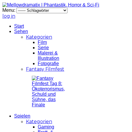
Menu:
log in
Start
Sehen
Kategorien
Film
Serie
Malerei &
Illustration
Fotografie
Fantasy Filmfest
Spielen
Kategorien
Gaming