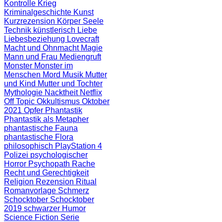
Kontrolle
Krieg
Kriminalgeschichte
Kunst
Kurzrezension
Körper Seele
Technik
künstlerisch
Liebe
Liebesbeziehung
Lovecraft
Macht und Ohnmacht
Magie
Mann und Frau
Mediengruft
Monster
Monster im
Menschen
Mord
Musik
Mutter
und Kind
Mutter und Tochter
Mythologie
Nacktheit
Netflix
Off Topic
Okkultismus
Oktober
2021
Opfer
Phantastik
Phantastik als Metapher
phantastische Fauna
phantastische Flora
philosophisch
PlayStation 4
Polizei
psychologischer
Horror
Psychopath
Rache
Recht und Gerechtigkeit
Religion
Rezension
Ritual
Romanvorlage
Schmerz
Schocktober
Schocktober
2019
schwarzer Humor
Science Fiction
Serie