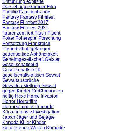
Entführung
explizite
Darstellung
extremer Film
Familie
Familienbande
Fantasy
Fantasy Filmfest
Fantasy Filmfest 2017
Fantasy Filmfest 2021
figurenzentriert
Fluch
Flucht
Folter
Folterspiel
Forschung
Fortsetzung
Frankreich
Freundschaft
gefangen
gegenseitige Abhängigkeit
Geheimgesellschaft
Geister
Gesellschaftsbild
Gesellschaftskritik
gesellschaftskritisch
Gewalt
Gewaltausbrüche
Gewaltdarstellung
Gewalt
gegen Kinder
Großbritannien
heftig
Hexe
Home Invasion
Horror
Horrorfilm
Horrorkomödie
Humor
In
Kürze
intensiv
Investigation
Japan
Jäger und Gejagte
Kanada
Killer
Kinder
kollidierende Welten
Komödie