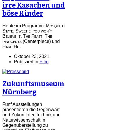
irre Kasachen und
böse Kinder
Heute im Programm:
Mosquito
State
,
Sweetie, you won’t
Believe It
,
The Feast
,
The
Innocents
(Centerpiece) und
Hard Hit
.
Oktober 23, 2021
Publiziert in
Film
Zukunftsmuseum
Nürnberg
Fünf Ausstellungen
präsentieren die Gegenwart
und Zukunft der Technik und
Naturwissenschaft in
Gegenüberstellung zu