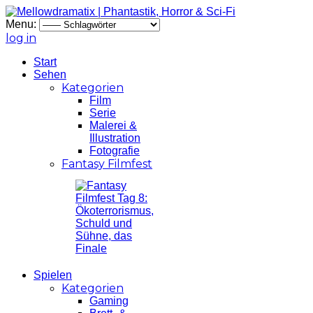
Menu:
log in
Start
Sehen
Kategorien
Film
Serie
Malerei &
Illustration
Fotografie
Fantasy Filmfest
Spielen
Kategorien
Gaming