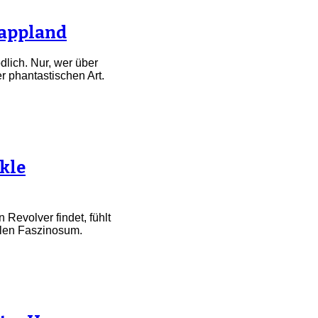
Lappland
lich. Nur, wer über
r phantastischen Art.
nkle
n Revolver findet, fühlt
klen Faszinosum.