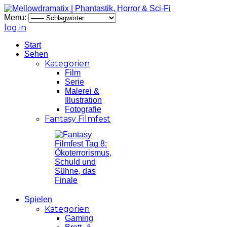
Menu:
log in
Start
Sehen
Kategorien
Film
Serie
Malerei &
Illustration
Fotografie
Fantasy Filmfest
Spielen
Kategorien
Gaming