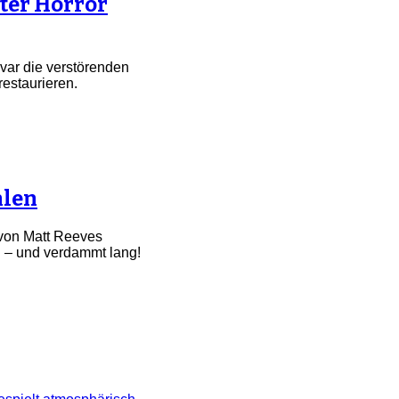
ter Horror
ivar die verstörenden
estaurieren.
hlen
 von Matt Reeves
ll – und verdammt lang!