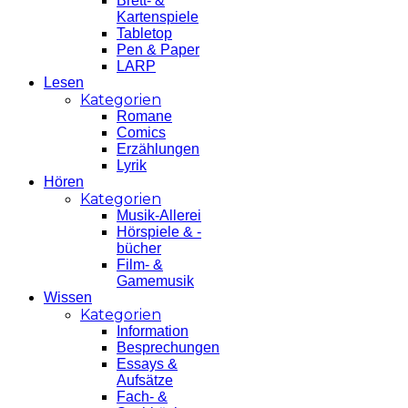
Brett- &
Kartenspiele
Tabletop
Pen & Paper
LARP
Lesen
Kategorien
Romane
Comics
Erzählungen
Lyrik
Hören
Kategorien
Musik-Allerei
Hörspiele & -
bücher
Film- &
Gamemusik
Wissen
Kategorien
Information
Besprechungen
Essays &
Aufsätze
Fach- &