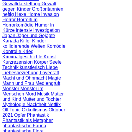
Gewaltdarstellung
Gewalt
gegen Kinder
Großbritannien
heftig
Hexe
Home Invasion
Horror
Horrorfilm
Horrorkomödie
Humor
In
Kürze
intensiv
Investigation
Japan
Jäger und Gejagte
Kanada
Killer
Kinder
kollidierende Welten
Komödie
Kontrolle
Krieg
Kriminalgeschichte
Kunst
Kurzrezension
Körper Seele
Technik
künstlerisch
Liebe
Liebesbeziehung
Lovecraft
Macht und Ohnmacht
Magie
Mann und Frau
Mediengruft
Monster
Monster im
Menschen
Mord
Musik
Mutter
und Kind
Mutter und Tochter
Mythologie
Nacktheit
Netflix
Off Topic
Okkultismus
Oktober
2021
Opfer
Phantastik
Phantastik als Metapher
phantastische Fauna
phantastische Flora