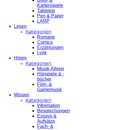
Brett- &
Kartenspiele
Tabletop
Pen & Paper
LARP
Lesen
Kategorien
Romane
Comics
Erzählungen
Lyrik
Hören
Kategorien
Musik-Allerei
Hörspiele & -
bücher
Film- &
Gamemusik
Wissen
Kategorien
Information
Besprechungen
Essays &
Aufsätze
Fach- &