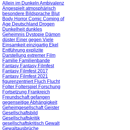
Allein im Dunkeln
Ambivalenz
Angespielt
atmosphärisch
besondere Bildsprache
Blut
Body Horror
Comic
Coming of
Age
Deutschland
Drogen
Dunkelheit
dunkles
Geheimnis
Dystopie
Dämon
düster
Einer gegen Viele
Einsamkeit
einzigartig
Ekel
Entführung
explizite
Darstellung
extremer Film
Familie
Familienbande
Fantasy
Fantasy Filmfest
Fantasy Filmfest 2017
Fantasy Filmfest 2021
figurenzentriert
Fluch
Flucht
Folter
Folterspiel
Forschung
Fortsetzung
Frankreich
Freundschaft
gefangen
gegenseitige Abhängigkeit
Geheimgesellschaft
Geister
Gesellschaftsbild
Gesellschaftskritik
gesellschaftskritisch
Gewalt
Gewaltausbrüche