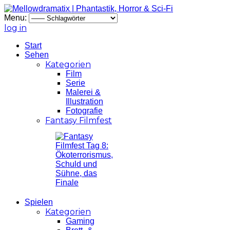
Menu:
log in
Start
Sehen
Kategorien
Film
Serie
Malerei &
Illustration
Fotografie
Fantasy Filmfest
Spielen
Kategorien
Gaming