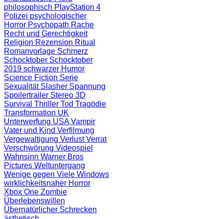
philosophisch
PlayStation 4
Polizei
psychologischer
Horror
Psychopath
Rache
Recht und Gerechtigkeit
Religion
Rezension
Ritual
Romanvorlage
Schmerz
Schocktober
Schocktober
2019
schwarzer Humor
Science Fiction
Serie
Sexualität
Slasher
Spannung
Spoilertrailer
Stereo 3D
Survival
Thriller
Tod
Tragödie
Transformation
UK
Unterwerfung
USA
Vampir
Vater und Kind
Verfilmung
Vergewaltigung
Verlust
Verrat
Verschwörung
Videospiel
Wahnsinn
Warner Bros
Pictures
Weltuntergang
Wenige gegen Viele
Windows
wirklichkeitsnaher Horror
Xbox One
Zombie
Überlebenswillen
Übernatürlicher Schrecken
ästhetisch