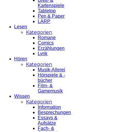
Brett- &
Kartenspiele
Tabletop
Pen & Paper
LARP
Lesen
Kategorien
Romane
Comics
Erzählungen
Lyrik
Hören
Kategorien
Musik-Allerei
Hörspiele & -
bücher
Film- &
Gamemusik
Wissen
Kategorien
Information
Besprechungen
Essays &
Aufsätze
Fach- &