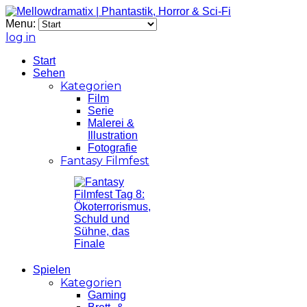
Menu:
log in
Start
Sehen
Kategorien
Film
Serie
Malerei &
Illustration
Fotografie
Fantasy Filmfest
Spielen
Kategorien
Gaming