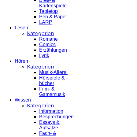
Brett- &
Kartenspiele
Tabletop
Pen & Paper
LARP
Lesen
Kategorien
Romane
Comics
Erzählungen
Lyrik
Hören
Kategorien
Musik-Allerei
Hörspiele & -
bücher
Film- &
Gamemusik
Wissen
Kategorien
Information
Besprechungen
Essays &
Aufsätze
Fach- &