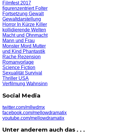
Filmfest 2017
figurenzentriert
Folter
Fortsetzung
Gewalt
Gewaltdarstellung
Horror
In Kürze
Killer
kollidierende Welten
Macht und Ohnmacht
Mann und Frau
Monster
Mord
Mutter
und Kind
Phantastik
Rache
Rezension
Romanvorlage
Science Fiction
Sexualität
Survival
Thriller
USA
Verfilmung
Wahnsinn
Social Media
twitter.com/mllwdmx
facebook.com/mellowdramatix
youtube.com/mellowdramatix
Unter anderem auch das . . .