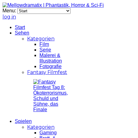
Menu:
log in
Start
Sehen
Kategorien
Film
Serie
Malerei &
Illustration
Fotografie
Fantasy Filmfest
Spielen
Kategorien
Gaming