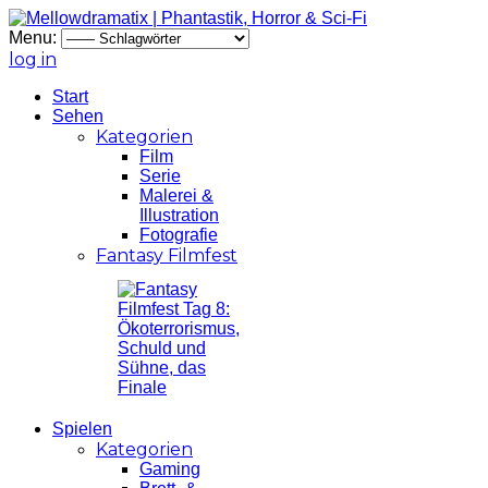
Menu:
log in
Start
Sehen
Kategorien
Film
Serie
Malerei &
Illustration
Fotografie
Fantasy Filmfest
Spielen
Kategorien
Gaming