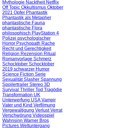
Mythologie
Nacktheit
Netflix
Off Topic
Okkultismus
Oktober
2021
Opfer
Phantastik
Phantastik als Metapher
phantastische Fauna
phantastische Flora
philosophisch
PlayStation 4
Polizei
psychologischer
Horror
Psychopath
Rache
Recht und Gerechtigkeit
Religion
Rezension
Ritual
Romanvorlage
Schmerz
Schocktober
Schocktober
2019
schwarzer Humor
Science Fiction
Serie
Sexualität
Slasher
Spannung
Spoilertrailer
Stereo 3D
Survival
Thriller
Tod
Tragödie
Transformation
UK
Unterwerfung
USA
Vampir
Vater und Kind
Verfilmung
Vergewaltigung
Verlust
Verrat
Verschwörung
Videospiel
Wahnsinn
Warner Bros
Pictures
Weltuntergang