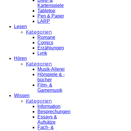
Brett- &
Kartenspiele
Tabletop
Pen & Paper
LARP
Lesen
Kategorien
Romane
Comics
Erzählungen
Lyrik
Hören
Kategorien
Musik-Allerei
Hörspiele & -
bücher
Film- &
Gamemusik
Wissen
Kategorien
Information
Besprechungen
Essays &
Aufsätze
Fach- &