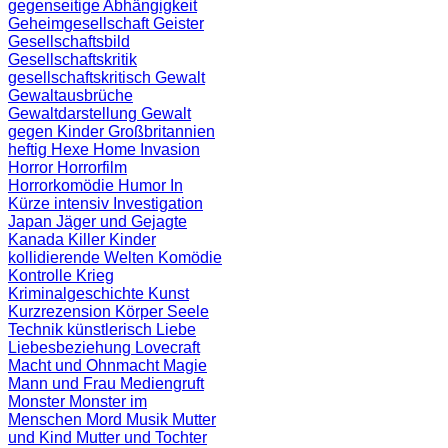
gegenseitige Abhängigkeit
Geheimgesellschaft
Geister
Gesellschaftsbild
Gesellschaftskritik
gesellschaftskritisch
Gewalt
Gewaltausbrüche
Gewaltdarstellung
Gewalt
gegen Kinder
Großbritannien
heftig
Hexe
Home Invasion
Horror
Horrorfilm
Horrorkomödie
Humor
In
Kürze
intensiv
Investigation
Japan
Jäger und Gejagte
Kanada
Killer
Kinder
kollidierende Welten
Komödie
Kontrolle
Krieg
Kriminalgeschichte
Kunst
Kurzrezension
Körper Seele
Technik
künstlerisch
Liebe
Liebesbeziehung
Lovecraft
Macht und Ohnmacht
Magie
Mann und Frau
Mediengruft
Monster
Monster im
Menschen
Mord
Musik
Mutter
und Kind
Mutter und Tochter