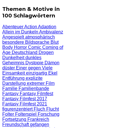
Themen & Motive in
100 Schlagwörtern
Abenteuer
Action
Adaption
Allein im Dunkeln
Ambivalenz
Angespielt
atmosphärisch
besondere Bildsprache
Blut
Body Horror
Comic
Coming of
Age
Deutschland
Drogen
Dunkelheit
dunkles
Geheimnis
Dystopie
Dämon
düster
Einer gegen Viele
Einsamkeit
einzigartig
Ekel
Entführung
explizite
Darstellung
extremer Film
Familie
Familienbande
Fantasy
Fantasy Filmfest
Fantasy Filmfest 2017
Fantasy Filmfest 2021
figurenzentriert
Fluch
Flucht
Folter
Folterspiel
Forschung
Fortsetzung
Frankreich
Freundschaft
gefangen