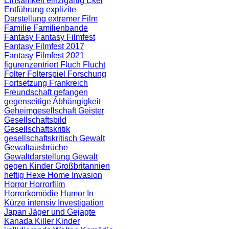
Einsamkeit
einzigartig
Ekel
Entführung
explizite
Darstellung
extremer Film
Familie
Familienbande
Fantasy
Fantasy Filmfest
Fantasy Filmfest 2017
Fantasy Filmfest 2021
figurenzentriert
Fluch
Flucht
Folter
Folterspiel
Forschung
Fortsetzung
Frankreich
Freundschaft
gefangen
gegenseitige Abhängigkeit
Geheimgesellschaft
Geister
Gesellschaftsbild
Gesellschaftskritik
gesellschaftskritisch
Gewalt
Gewaltausbrüche
Gewaltdarstellung
Gewalt
gegen Kinder
Großbritannien
heftig
Hexe
Home Invasion
Horror
Horrorfilm
Horrorkomödie
Humor
In
Kürze
intensiv
Investigation
Japan
Jäger und Gejagte
Kanada
Killer
Kinder