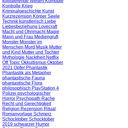
kollidierende Welten
Komödie
Kontrolle
Krieg
Kriminalgeschichte
Kunst
Kurzrezension
Körper Seele
Technik
künstlerisch
Liebe
Liebesbeziehung
Lovecraft
Macht und Ohnmacht
Magie
Mann und Frau
Mediengruft
Monster
Monster im
Menschen
Mord
Musik
Mutter
und Kind
Mutter und Tochter
Mythologie
Nacktheit
Netflix
Off Topic
Okkultismus
Oktober
2021
Opfer
Phantastik
Phantastik als Metapher
phantastische Fauna
phantastische Flora
philosophisch
PlayStation 4
Polizei
psychologischer
Horror
Psychopath
Rache
Recht und Gerechtigkeit
Religion
Rezension
Ritual
Romanvorlage
Schmerz
Schocktober
Schocktober
2019
schwarzer Humor