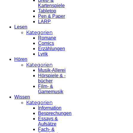
Brett- &
Kartenspiele
Tabletop
Pen & Paper
LARP
Lesen
Kategorien
Romane
Comics
Erzählungen
Lyrik
Hören
Kategorien
Musik-Allerei
Hörspiele & -
bücher
Film- &
Gamemusik
Wissen
Kategorien
Information
Besprechungen
Essays &
Aufsätze
Fach- &