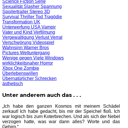
Science Fiction
Serie
Sexualität
Slasher
Spannung
Spoilertrailer
Stereo 3D
Survival
Thriller
Tod
Tragödie
Transformation
UK
Unterwerfung
USA
Vampir
Vater und Kind
Verfilmung
Vergewaltigung
Verlust
Verrat
Verschwörung
Videospiel
Wahnsinn
Warner Bros
Pictures
Weltuntergang
Wenige gegen Viele
Windows
wirklichkeitsnaher Horror
Xbox One
Zombie
Überlebenswillen
Übernatürlicher Schrecken
ästhetisch
Unter anderem auch das . . .
„Ich habe den ganzen Kosmos mit meinem Schädel
zerkaut! Ich habe gedacht, bis mir der Speichel floß. Ich
war logisch bis zum Koterbrechen. Und als sich der Nebel
verzogen hatte, was war dann alles? Worte und das
Gehirn.“