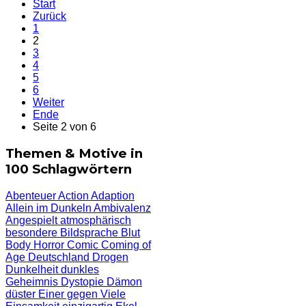
Start
Zurück
1
2
3
4
5
6
Weiter
Ende
Seite 2 von 6
Themen & Motive in
100 Schlagwörtern
Abenteuer
Action
Adaption
Allein im Dunkeln
Ambivalenz
Angespielt
atmosphärisch
besondere Bildsprache
Blut
Body Horror
Comic
Coming of
Age
Deutschland
Drogen
Dunkelheit
dunkles
Geheimnis
Dystopie
Dämon
düster
Einer gegen Viele