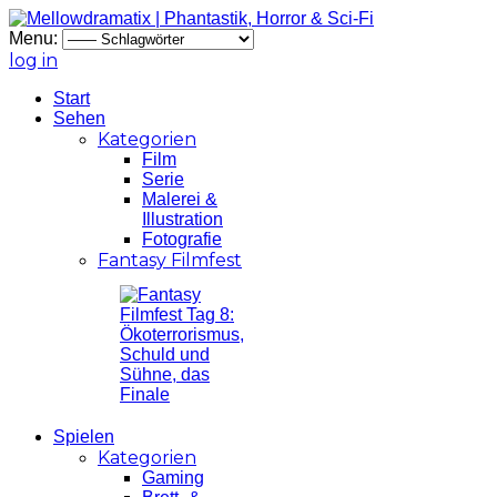
Menu:
log in
Start
Sehen
Kategorien
Film
Serie
Malerei &
Illustration
Fotografie
Fantasy Filmfest
Spielen
Kategorien
Gaming