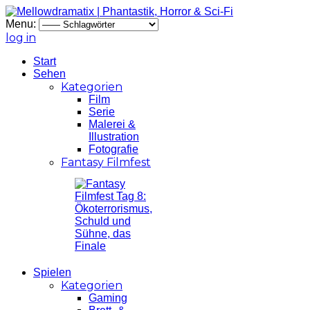
Menu:
log in
Start
Sehen
Kategorien
Film
Serie
Malerei &
Illustration
Fotografie
Fantasy Filmfest
Spielen
Kategorien
Gaming