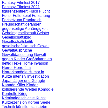
Fantasy Filmfest 2017
Fantasy Filmfest 2021
figurenzentriert
Fluch
Flucht
Folter
Folterspiel
Forschung
Fortsetzung
Frankreich
Freundschaft
gefangen
gegenseitige Abhängigkeit
Geheimgesellschaft
Geister
Gesellschaftsbild
Gesellschaftskritik
gesellschaftskritisch
Gewalt
Gewaltausbrüche
Gewaltdarstellung
Gewalt
gegen Kinder
Großbritannien
heftig
Hexe
Home Invasion
Horror
Horrorfilm
Horrorkomödie
Humor
In
Kürze
intensiv
Investigation
Japan
Jäger und Gejagte
Kanada
Killer
Kinder
kollidierende Welten
Komödie
Kontrolle
Krieg
Kriminalgeschichte
Kunst
Kurzrezension
Körper Seele
Technik
künstlerisch
Liebe