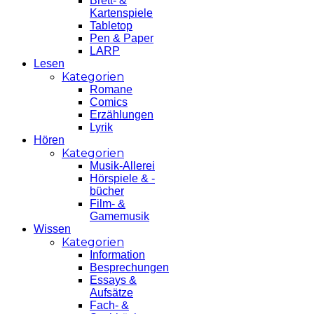
Brett- &
Kartenspiele
Tabletop
Pen & Paper
LARP
Lesen
Kategorien
Romane
Comics
Erzählungen
Lyrik
Hören
Kategorien
Musik-Allerei
Hörspiele & -
bücher
Film- &
Gamemusik
Wissen
Kategorien
Information
Besprechungen
Essays &
Aufsätze
Fach- &