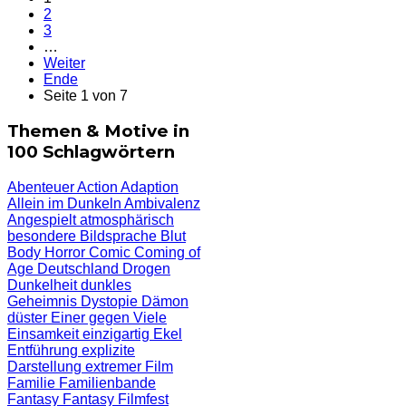
2
3
…
Weiter
Ende
Seite 1 von 7
Themen & Motive in
100 Schlagwörtern
Abenteuer
Action
Adaption
Allein im Dunkeln
Ambivalenz
Angespielt
atmosphärisch
besondere Bildsprache
Blut
Body Horror
Comic
Coming of
Age
Deutschland
Drogen
Dunkelheit
dunkles
Geheimnis
Dystopie
Dämon
düster
Einer gegen Viele
Einsamkeit
einzigartig
Ekel
Entführung
explizite
Darstellung
extremer Film
Familie
Familienbande
Fantasy
Fantasy Filmfest