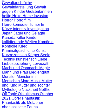
Gewaltausbrüche
Gewaltdarstellung
Gewalt
gegen Kinder
Großbritannien
heftig
Hexe
Home Invasion
Horror
Horrorfilm
Horrorkomödie
Humor
In
Kürze
intensiv
Investigation
Japan
Jäger und Gejagte
Kanada
Killer
Kinder
kollidierende Welten
Komödie
Kontrolle
Krieg
Kriminalgeschichte
Kunst
Kurzrezension
Körper Seele
Technik
künstlerisch
Liebe
Liebesbeziehung
Lovecraft
Macht und Ohnmacht
Magie
Mann und Frau
Mediengruft
Monster
Monster im
Menschen
Mord
Musik
Mutter
und Kind
Mutter und Tochter
Mythologie
Nacktheit
Netflix
Off Topic
Okkultismus
Oktober
2021
Opfer
Phantastik
Phantastik als Metapher
phantastische Fauna