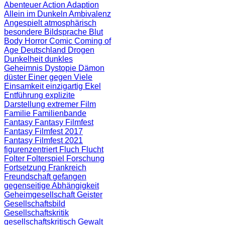
Abenteuer
Action
Adaption
Allein im Dunkeln
Ambivalenz
Angespielt
atmosphärisch
besondere Bildsprache
Blut
Body Horror
Comic
Coming of
Age
Deutschland
Drogen
Dunkelheit
dunkles
Geheimnis
Dystopie
Dämon
düster
Einer gegen Viele
Einsamkeit
einzigartig
Ekel
Entführung
explizite
Darstellung
extremer Film
Familie
Familienbande
Fantasy
Fantasy Filmfest
Fantasy Filmfest 2017
Fantasy Filmfest 2021
figurenzentriert
Fluch
Flucht
Folter
Folterspiel
Forschung
Fortsetzung
Frankreich
Freundschaft
gefangen
gegenseitige Abhängigkeit
Geheimgesellschaft
Geister
Gesellschaftsbild
Gesellschaftskritik
gesellschaftskritisch
Gewalt