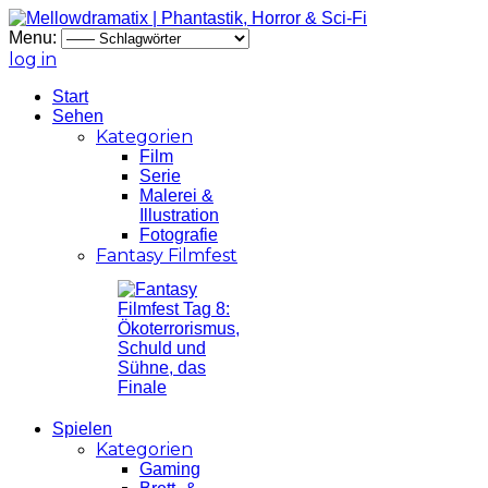
Menu:
log in
Start
Sehen
Kategorien
Film
Serie
Malerei &
Illustration
Fotografie
Fantasy Filmfest
Spielen
Kategorien
Gaming