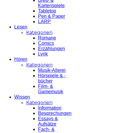
Brett- &
Kartenspiele
Tabletop
Pen & Paper
LARP
Lesen
Kategorien
Romane
Comics
Erzählungen
Lyrik
Hören
Kategorien
Musik-Allerei
Hörspiele & -
bücher
Film- &
Gamemusik
Wissen
Kategorien
Information
Besprechungen
Essays &
Aufsätze
Fach- &