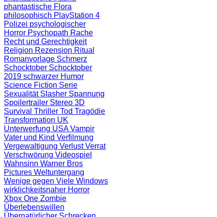
phantastische Flora
philosophisch
PlayStation 4
Polizei
psychologischer
Horror
Psychopath
Rache
Recht und Gerechtigkeit
Religion
Rezension
Ritual
Romanvorlage
Schmerz
Schocktober
Schocktober
2019
schwarzer Humor
Science Fiction
Serie
Sexualität
Slasher
Spannung
Spoilertrailer
Stereo 3D
Survival
Thriller
Tod
Tragödie
Transformation
UK
Unterwerfung
USA
Vampir
Vater und Kind
Verfilmung
Vergewaltigung
Verlust
Verrat
Verschwörung
Videospiel
Wahnsinn
Warner Bros
Pictures
Weltuntergang
Wenige gegen Viele
Windows
wirklichkeitsnaher Horror
Xbox One
Zombie
Überlebenswillen
Übernatürlicher Schrecken