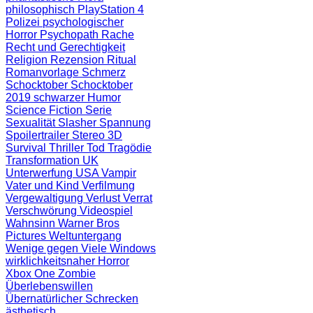
philosophisch
PlayStation 4
Polizei
psychologischer
Horror
Psychopath
Rache
Recht und Gerechtigkeit
Religion
Rezension
Ritual
Romanvorlage
Schmerz
Schocktober
Schocktober
2019
schwarzer Humor
Science Fiction
Serie
Sexualität
Slasher
Spannung
Spoilertrailer
Stereo 3D
Survival
Thriller
Tod
Tragödie
Transformation
UK
Unterwerfung
USA
Vampir
Vater und Kind
Verfilmung
Vergewaltigung
Verlust
Verrat
Verschwörung
Videospiel
Wahnsinn
Warner Bros
Pictures
Weltuntergang
Wenige gegen Viele
Windows
wirklichkeitsnaher Horror
Xbox One
Zombie
Überlebenswillen
Übernatürlicher Schrecken
ästhetisch