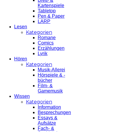
Brett- &
Kartenspiele
Tabletop
Pen & Paper
LARP
Lesen
Kategorien
Romane
Comics
Erzählungen
Lyrik
Hören
Kategorien
Musik-Allerei
Hörspiele & -
bücher
Film- &
Gamemusik
Wissen
Kategorien
Information
Besprechungen
Essays &
Aufsätze
Fach- &