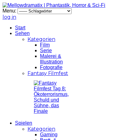
Menu:
log in
Start
Sehen
Kategorien
Film
Serie
Malerei &
Illustration
Fotografie
Fantasy Filmfest
Spielen
Kategorien
Gaming