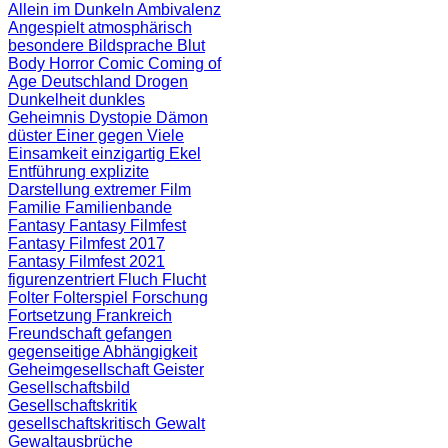
Allein im Dunkeln
Ambivalenz
Angespielt
atmosphärisch
besondere Bildsprache
Blut
Body Horror
Comic
Coming of
Age
Deutschland
Drogen
Dunkelheit
dunkles
Geheimnis
Dystopie
Dämon
düster
Einer gegen Viele
Einsamkeit
einzigartig
Ekel
Entführung
explizite
Darstellung
extremer Film
Familie
Familienbande
Fantasy
Fantasy Filmfest
Fantasy Filmfest 2017
Fantasy Filmfest 2021
figurenzentriert
Fluch
Flucht
Folter
Folterspiel
Forschung
Fortsetzung
Frankreich
Freundschaft
gefangen
gegenseitige Abhängigkeit
Geheimgesellschaft
Geister
Gesellschaftsbild
Gesellschaftskritik
gesellschaftskritisch
Gewalt
Gewaltausbrüche