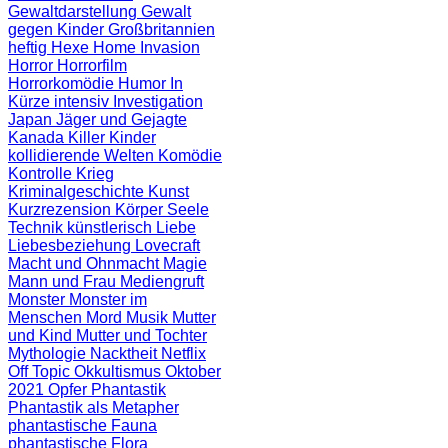
Gewaltdarstellung
Gewalt
gegen Kinder
Großbritannien
heftig
Hexe
Home Invasion
Horror
Horrorfilm
Horrorkomödie
Humor
In
Kürze
intensiv
Investigation
Japan
Jäger und Gejagte
Kanada
Killer
Kinder
kollidierende Welten
Komödie
Kontrolle
Krieg
Kriminalgeschichte
Kunst
Kurzrezension
Körper Seele
Technik
künstlerisch
Liebe
Liebesbeziehung
Lovecraft
Macht und Ohnmacht
Magie
Mann und Frau
Mediengruft
Monster
Monster im
Menschen
Mord
Musik
Mutter
und Kind
Mutter und Tochter
Mythologie
Nacktheit
Netflix
Off Topic
Okkultismus
Oktober
2021
Opfer
Phantastik
Phantastik als Metapher
phantastische Fauna
phantastische Flora