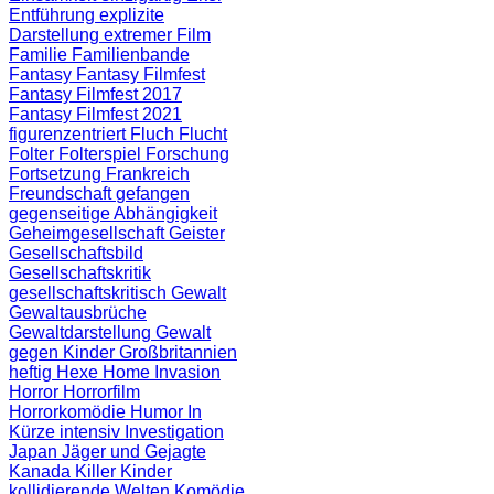
Entführung
explizite
Darstellung
extremer Film
Familie
Familienbande
Fantasy
Fantasy Filmfest
Fantasy Filmfest 2017
Fantasy Filmfest 2021
figurenzentriert
Fluch
Flucht
Folter
Folterspiel
Forschung
Fortsetzung
Frankreich
Freundschaft
gefangen
gegenseitige Abhängigkeit
Geheimgesellschaft
Geister
Gesellschaftsbild
Gesellschaftskritik
gesellschaftskritisch
Gewalt
Gewaltausbrüche
Gewaltdarstellung
Gewalt
gegen Kinder
Großbritannien
heftig
Hexe
Home Invasion
Horror
Horrorfilm
Horrorkomödie
Humor
In
Kürze
intensiv
Investigation
Japan
Jäger und Gejagte
Kanada
Killer
Kinder
kollidierende Welten
Komödie