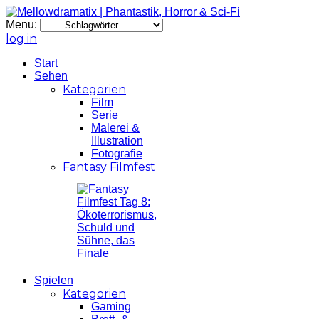
Menu:
log in
Start
Sehen
Kategorien
Film
Serie
Malerei &
Illustration
Fotografie
Fantasy Filmfest
Spielen
Kategorien
Gaming