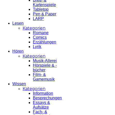
Brett- &
Kartenspiele
Tabletop
Pen & Paper
LARP
Lesen
Kategorien
Romane
Comics
Erzählungen
Lyrik
Hören
Kategorien
Musik-Allerei
Hörspiele & -
bücher
Film- &
Gamemusik
Wissen
Kategorien
Information
Besprechungen
Essays &
Aufsätze
Fach- &