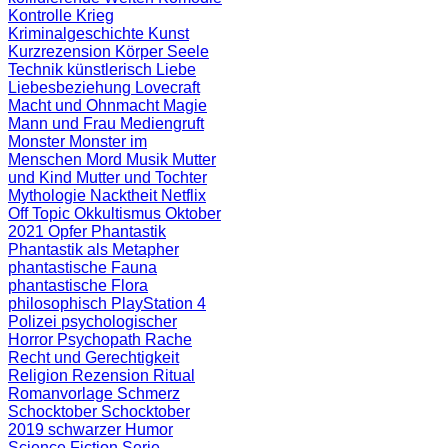
Kontrolle
Krieg
Kriminalgeschichte
Kunst
Kurzrezension
Körper Seele
Technik
künstlerisch
Liebe
Liebesbeziehung
Lovecraft
Macht und Ohnmacht
Magie
Mann und Frau
Mediengruft
Monster
Monster im
Menschen
Mord
Musik
Mutter
und Kind
Mutter und Tochter
Mythologie
Nacktheit
Netflix
Off Topic
Okkultismus
Oktober
2021
Opfer
Phantastik
Phantastik als Metapher
phantastische Fauna
phantastische Flora
philosophisch
PlayStation 4
Polizei
psychologischer
Horror
Psychopath
Rache
Recht und Gerechtigkeit
Religion
Rezension
Ritual
Romanvorlage
Schmerz
Schocktober
Schocktober
2019
schwarzer Humor
Science Fiction
Serie