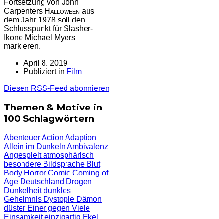
Fortsetzung von John
Carpenters
Halloween
aus
dem Jahr 1978 soll den
Schlusspunkt für Slasher-
Ikone Michael Myers
markieren.
April 8, 2019
Publiziert in
Film
Diesen RSS-Feed abonnieren
Themen & Motive in
100 Schlagwörtern
Abenteuer
Action
Adaption
Allein im Dunkeln
Ambivalenz
Angespielt
atmosphärisch
besondere Bildsprache
Blut
Body Horror
Comic
Coming of
Age
Deutschland
Drogen
Dunkelheit
dunkles
Geheimnis
Dystopie
Dämon
düster
Einer gegen Viele
Einsamkeit
einzigartig
Ekel